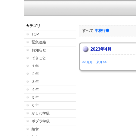
カテゴリ
すべて
学校行事
TOP
緊急連絡
2023年4月
お知らせ
できごと
<< 先月
来月 >>
１年
２年
３年
４年
５年
６年
かしわ学級
ポプラ学級
給食