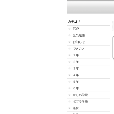
カテゴリ
TOP
緊急連絡
お知らせ
できごと
１年
２年
３年
４年
５年
６年
かしわ学級
ポプラ学級
給食