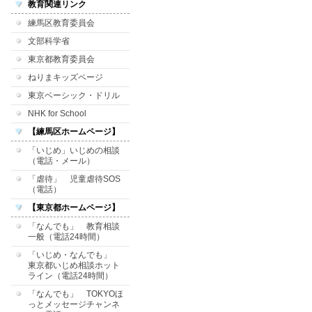
教育関連リンク
練馬区教育委員会
文部科学省
東京都教育委員会
ねりまキッズページ
東京ベーシック・ドリル
NHK for School
【練馬区ホームページ】
「いじめ」いじめの相談
（電話・メール）
「虐待」 児童虐待SOS
（電話）
【東京都ホームページ】
「なんでも」 教育相談
一般（電話24時間）
「いじめ・なんでも」
東京都いじめ相談ホット
ライン（電話24時間）
「なんでも」 TOKYOほ
っとメッセージチャンネ