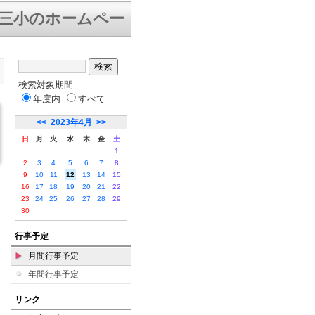
三小のホームページにようこそ。下は「学校
検索対象期間
年度内
すべて
<<
2023年4月
>>
日
月
火
水
木
金
土
1
2
3
4
5
6
7
8
9
10
11
12
13
14
15
16
17
18
19
20
21
22
23
24
25
26
27
28
29
30
行事予定
月間行事予定
年間行事予定
リンク