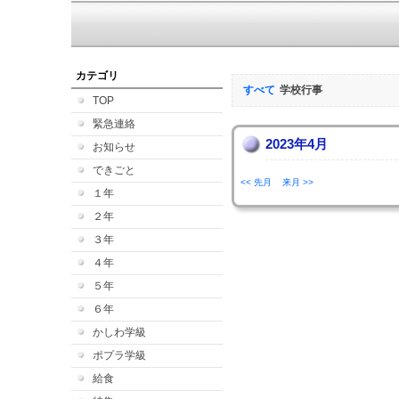
カテゴリ
すべて
学校行事
TOP
緊急連絡
2023年4月
お知らせ
できごと
<< 先月
来月 >>
１年
２年
３年
４年
５年
６年
かしわ学級
ポプラ学級
給食