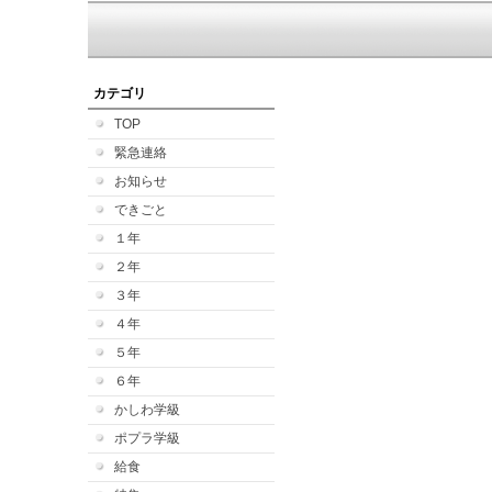
カテゴリ
TOP
緊急連絡
お知らせ
できごと
１年
２年
３年
４年
５年
６年
かしわ学級
ポプラ学級
給食