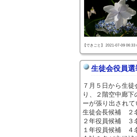
【できごと】 2021-07-09 06:33 
生徒会役員選
７月５日から生徒
り、２階空中廊下
ーが張り出されて
生徒会長候補 ２
２年役員候補 ３
１年役員候補 ４