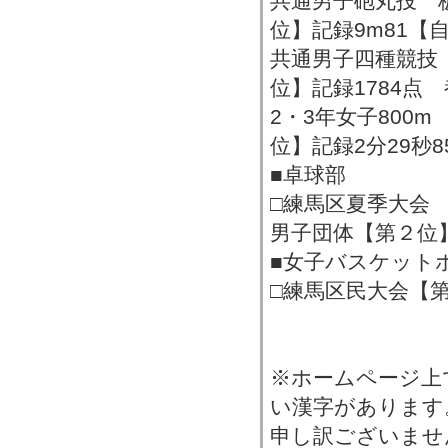
共通男子砲丸投 
位】記録9m81【
共通男子四種競技 
位】記録1784点
2・3年女子800m
位】記録2分29秒
■卓球部
□練馬区夏季大会
男子団体【第２位
■女子バスケット
□練馬区民大会【
※ホームページ上
い漢字があります
申し訳ございませ