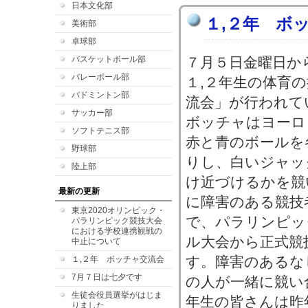
日本文化部
１,２年 ボ
美術部
卓球部
バスケットボール部
７月５日金曜日か
バレーボール部
１,２年生の体育
バドミントン部
流会」が行われて
サッカー部
ボッチャはヨーロ
ソフトテニス部
赤と青のボールを
野球部
りし、白いジャッ
陸上部
け近づけるかを競
最新の更新
に障害のある競技
東京2020オリンピック・
で、パラリンピッ
パラリンピック競技大会
における学校連携観戦の
ル大会から正式競
中止について
す。障害のあるな
１,２年 ボッチャ交流会
7月７日は七夕です
の人が一緒に競い
生徒会役員選挙がはじま
年生の皆さんは昨
りました