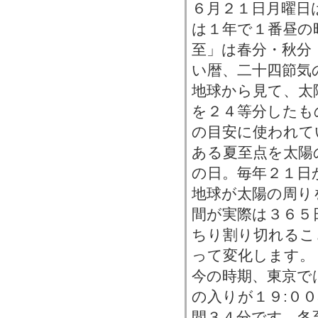
６月２１日月曜日
は１年で１番昼の
至」は春分・秋分
い暦、二十四節気
地球から見て、太
を２４等分したも
の目安に使われて
ある夏至点を太陽
の日。毎年２１日
地球が太陽の周り
間が実際は３６５
ちり割り切れるこ
って変化します。
今の時期、東京で
の入りが１９:０
間３４分です。冬