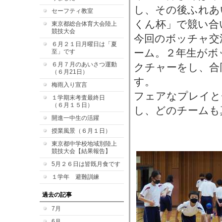
し、その後ふれあ
セーフティ教室
くん杯」で競い合
東京都総合体育大会陸上
競技大会
今回のボッチャ交
６月２１日月曜日は「夏
ーム。２年生がボ
至」です
６月７月のあいさつ運動
クチャーをし、合
（６月21日）
す。
梅雨入り宣言
フェアなプレイと
１学期末考査最終日
（６月１５日）
し、どのチームも
開進一中生の活躍
授業風景（６月１日）
東京都中学校地域別陸上
競技大会【結果報告】
5月２６日は皆既月食です
１学年 避難訓練
過去の記事
7月
6月