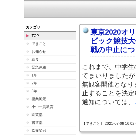
カテゴリ
東京2020
TOP
ピック競技大
できごと
戦の中止につ
お知らせ
給食
これまで、中学生
緊急連絡
てまいりましたが
1年
無観客開催となり
2年
3年
止することを決定
授業風景
通知については、
小中一貫教育
園芸部
書道部
【できごと】 2021-07-09 16:02 
吹奏楽部