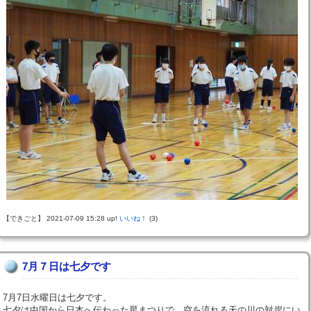
【できごと】 2021-07-09 15:28 up!
いいね！
(3)
7月７日は七夕です
7月7日水曜日は七夕です。
七夕は中国から日本へ伝わった星まつりで、空を流れる天の川の対岸にい