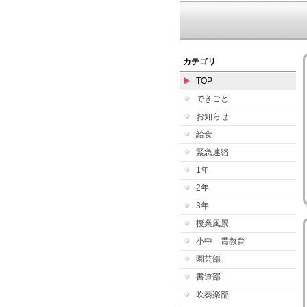
カテゴリ
TOP
できごと
お知らせ
給食
緊急連絡
1年
2年
3年
授業風景
小中一貫教育
園芸部
書道部
吹奏楽部