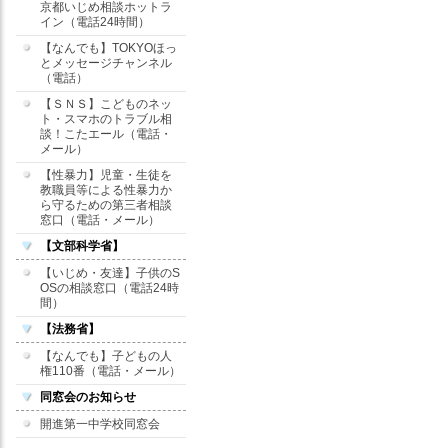
京都いじめ相談ホットラ
イン（電話24時間）
【なんでも】TOKYOほっ
とメッセージチャンネル
（電話）
【ＳＮＳ】こどものネッ
ト・スマホのトラブル相
談！こたエール（電話・
メール）
【性暴力】児童・生徒を
教職員等による性暴力か
ら守るための第三者相談
窓口（電話・メール）
【文部科学省】
【いじめ・友達】子供のS
OSの相談窓口（電話24時
間）
【法務省】
【なんでも】子どもの人
権110番（電話・メール）
同窓会のお知らせ
開進第一中学校同窓会