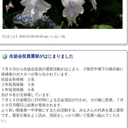
【できごと】 2021-07-09 06:33 up!
いいね！
(3)
生徒会役員選挙がはじまりました
７月５日から生徒会役員の選挙活動がはじまり、２階空中廊下の掲示板に
候補者のポスターが張り出されています。
生徒会長候補 ２名
２年役員候補 ３名
１年役員候補 ４名
合計９名が立候補しています。
７月１６日金曜日にZOOMによる立会演説が行われ、その後に投票。７月
１９日月曜日に結果が発表されます。
より良い開進第一中学校にするため活動する、みなさんの代表を選ぶ選挙
です。選挙公報をよく読み、演説をしっかり聞いて投票へ臨んでくださ
い。