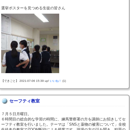
選挙ポスターを見つめる生徒の皆さん
【できごと】 2021-07-06 15:39 up!
いいね！
(1)
セーフティ教室
７月５日月曜日。
６時間目の総合的な学習の時間に、練馬警察署の方を講師にお招きしてセ
ーフティ教室を行いました。テーマは「SNSと薬物の被害について」全校
生徒各自教室でZOOM配信による授業です。現場の方の話を聞き、犯罪の