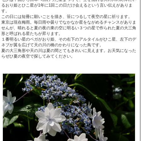
るおり姫とひこ星が1年に1回この日だけ会えるという言い伝えがありま
す。
この日には短冊に願いごとを描き、笹につるして夜空の星に祈ります。
東京は現在梅雨。毎日雨や曇りでなかなか星をながめるチャンスがありま
せんが、晴れると夏の夜の東の空に明るい３つの星で作られた夏の大三角
形と呼ばれる星たちが昇ります。
１番明るい星のベガがおり姫、その右下のアルタイルがひこ星、左下のデ
ネブが翼を広げて天の川の橋のかわりになった鳥です。
夏の大三角形や天の川は夏の間とてもきれいに見えます。お天気になった
らぜひ夏の夜空で探してみてください。