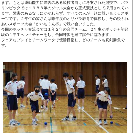
ます。もとは運動能力に障害のある競技者向けに考案された競技で、パラ
リンピックでは１９８８年のソウル大会から正式競技として採用されてい
ます。障害のあるなしにかかわらず、すべての人が一緒に競い合えるスポ
ーツです。２年生の皆さんは昨年度のオリパラ教育で体験し、その後ふれ
あいスポーツ大会「かいちくん杯」で競い合いました。
今回のボッチャ交流会では１年２年の合同チーム。２年生がボッチャ初経
験の１年生へレクチャーをし、合同練習を経て試合に臨みます。
フェアなプレイとチームワークで優勝目指し、どのチームも真剣勝負で
す。