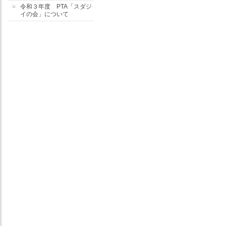
令和３年度 PTA「スダジ
イの会」について