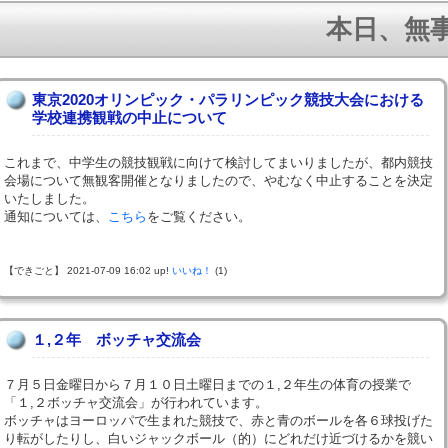
本日、無事に
東京2020オリンピック・パラリンピック競技大会における
学校連携観戦の中止について
これまで、中学生の競技観戦に向けて検討してまいりましたが、都内競技
会場について無観客開催となりましたので、やむなく中止することを決定
いたしました。
通知については、
こちら
をご覧ください。
【できごと】 2021-07-09 16:02 up!
いいね！
(1)
１,２年 ボッチャ交流会
７月５日金曜日から７月１０日土曜日までの１,２年生の体育の授業で
「１,２ボッチャ交流会」が行われています。
ボッチャはヨーロッパで生まれた競技で、赤と青のボールを各６球投げた
り転がしたりし、白いジャックボール（的）にどれだけ近づけるかを競い