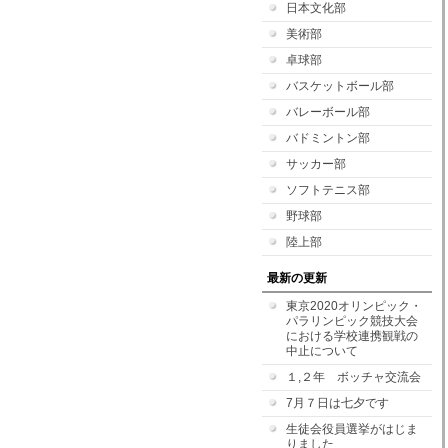
日本文化部
美術部
卓球部
バスケットボール部
バレーボール部
バドミントン部
サッカー部
ソフトテニス部
野球部
陸上部
最新の更新
東京2020オリンピック・
パラリンピック競技大会
における学校連携観戦の
中止について
１,２年 ボッチャ交流会
7月７日は七夕です
生徒会役員選挙がはじま
りました