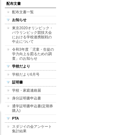
配布文書
配布文書一覧
お知らせ
東京2020オリンピック・
パラリンピック競技大会
における学校連携観戦の
中止について
令和3年度「児童・生徒の
学力向上を図るための調
査」のお知らせ
学校だより
学校だより6月号
証明書
学校・家庭連絡届
身分証明書申込書
通学証明書申込書(定期券
購入)
PTA
スダジイの会アンケート
集計結果