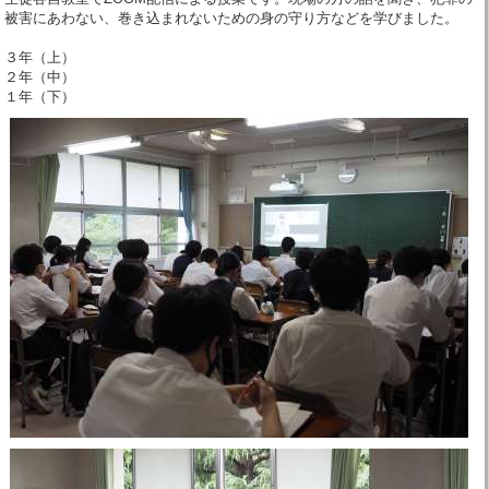
被害にあわない、巻き込まれないための身の守り方などを学びました。
３年（上）
２年（中）
１年（下）