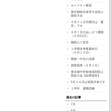
セーフティ教室
東京都総合体育大会陸上
競技大会
６月２１日月曜日は「夏
至」です
６月７月のあいさつ運動
（６月21日）
梅雨入り宣言
１学期末考査最終日
（６月１５日）
開進一中生の活躍
授業風景（６月１日）
東京都中学校地域別陸上
競技大会【結果報告】
5月２６日は皆既月食です
１学年 避難訓練
過去の記事
7月
6月