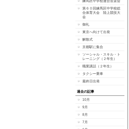
練馬区中学校連合音楽会
第６０回練馬区中学校総
合体育大会 陸上競技大
会
御礼
東京へ向けて出発
解散式
京都駅に集合
ソーシャル・スキル・ト
レーニング（２年生）
職業講話（２年生）
タクシー乗車
最終日出発
過去の記事
10月
9月
8月
7月