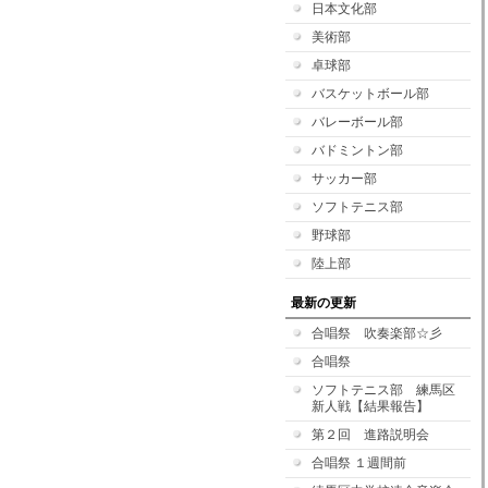
日本文化部
美術部
卓球部
バスケットボール部
バレーボール部
バドミントン部
サッカー部
ソフトテニス部
野球部
陸上部
最新の更新
合唱祭 吹奏楽部☆彡
合唱祭
ソフトテニス部 練馬区
新人戦【結果報告】
第２回 進路説明会
合唱祭 １週間前