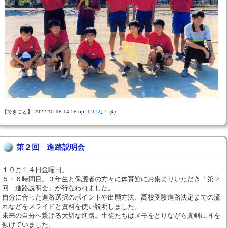
【できごと】 2022-10-18 14:58 up!
いいね！
(4)
第２回 進路説明会
１０月１４日金曜日。
５・６時間目。３年生と保護者の方々に体育館にお集まりいただき「第２
回 進路説明会」が行なわれました。
自分に合った進路選択のポイントや出願方法、高校受験進路決定までの流
れなどをスライドと資料を使い説明しました。
未来の自分へ繋げる大切な進路。生徒たちはメモをとりながら真剣に耳を
傾けていました。