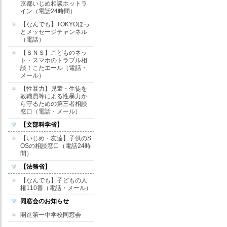
京都いじめ相談ホットラ
イン（電話24時間）
【なんでも】TOKYOほっ
とメッセージチャンネル
（電話）
【ＳＮＳ】こどものネッ
ト・スマホのトラブル相
談！こたエール（電話・
メール）
【性暴力】児童・生徒を
教職員等による性暴力か
ら守るための第三者相談
窓口（電話・メール）
【文部科学省】
【いじめ・友達】子供のS
OSの相談窓口（電話24時
間）
【法務省】
【なんでも】子どもの人
権110番（電話・メール）
同窓会のお知らせ
開進第一中学校同窓会