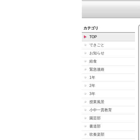
カテゴリ
TOP
できごと
お知らせ
給食
緊急連絡
1年
2年
3年
授業風景
小中一貫教育
園芸部
書道部
吹奏楽部