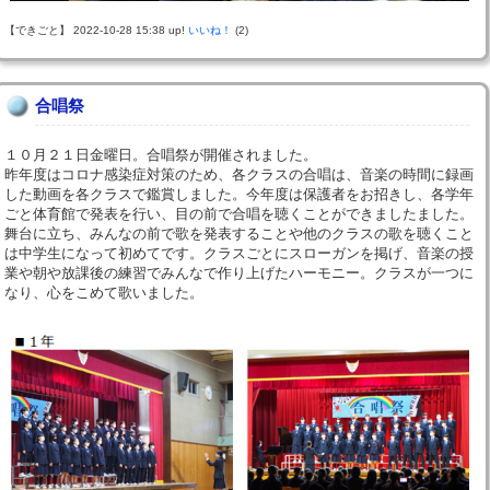
【できごと】 2022-10-28 15:38 up!
いいね！
(2)
合唱祭
１０月２１日金曜日。合唱祭が開催されました。
昨年度はコロナ感染症対策のため、各クラスの合唱は、音楽の時間に録画
した動画を各クラスで鑑賞しました。今年度は保護者をお招きし、各学年
ごと体育館で発表を行い、目の前で合唱を聴くことができましたました。
舞台に立ち、みんなの前で歌を発表することや他のクラスの歌を聴くこと
は中学生になって初めてです。クラスごとにスローガンを掲げ、音楽の授
業や朝や放課後の練習でみんなで作り上げたハーモニー。クラスが一つに
なり、心をこめて歌いました。