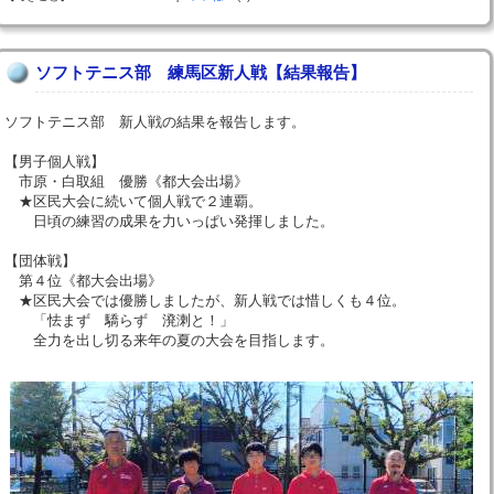
ソフトテニス部 練馬区新人戦【結果報告】
ソフトテニス部 新人戦の結果を報告します。
【男子個人戦】
市原・白取組 優勝《都大会出場》
★区民大会に続いて個人戦で２連覇。
日頃の練習の成果を力いっぱい発揮しました。
【団体戦】
第４位《都大会出場》
★区民大会では優勝しましたが、新人戦では惜しくも４位。
「怯まず 驕らず 溌溂と！」
全力を出し切る来年の夏の大会を目指します。