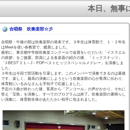
本日、無事に１
合唱祭 吹奏楽部☆彡
合唱祭・午後の部は吹奏楽部の発表です。３年生は体育館で、１・２年生
はMeetを使い各教室で、鑑賞しました。
最初に、東京都中学校吹奏楽コンクールで金賞をいただいた「イスラエル
の挨拶」をご披露。部員による各楽器の紹介の後、「ミックスナッツ」
「J-BEST’２１～J－POPベストヒッツスペシャルメドレー」を演奏しま
した。
３年生は今回で部活動を引退します。このメンバーで演奏できるのは最後
です。楽しく、最高の演奏にしようという吹奏楽部の心が客席に伝わり、
体育館にいるみなさんも手拍子で応援しました。
予定の３曲が終わった後、客席から「アンコール」の声がかかり、それに
答え「宝島」を演奏し、すべてのプログラムは終了。吹奏楽部の素晴らし
い演奏に、体育館全体があたたかい拍手に包まれました。