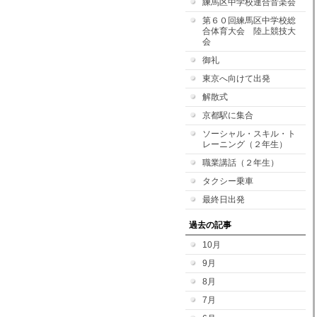
練馬区中学校連合音楽会
第６０回練馬区中学校総
合体育大会 陸上競技大
会
御礼
東京へ向けて出発
解散式
京都駅に集合
ソーシャル・スキル・ト
レーニング（２年生）
職業講話（２年生）
タクシー乗車
最終日出発
過去の記事
10月
9月
8月
7月