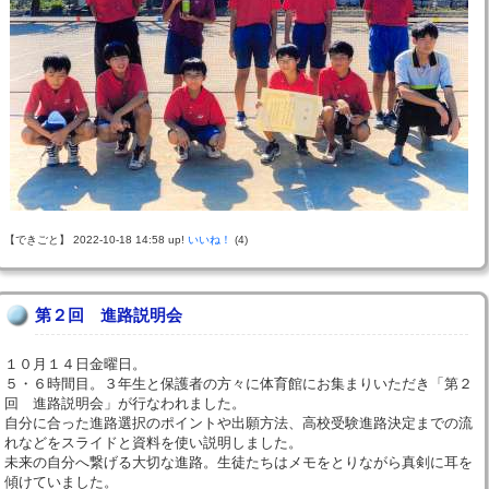
【できごと】 2022-10-18 14:58 up!
いいね！
(4)
第２回 進路説明会
１０月１４日金曜日。
５・６時間目。３年生と保護者の方々に体育館にお集まりいただき「第２
回 進路説明会」が行なわれました。
自分に合った進路選択のポイントや出願方法、高校受験進路決定までの流
れなどをスライドと資料を使い説明しました。
未来の自分へ繋げる大切な進路。生徒たちはメモをとりながら真剣に耳を
傾けていました。