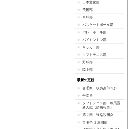
日本文化部
美術部
卓球部
バスケットボール部
バレーボール部
バドミントン部
サッカー部
ソフトテニス部
野球部
陸上部
最新の更新
合唱祭 吹奏楽部☆彡
合唱祭
ソフトテニス部 練馬区
新人戦【結果報告】
第２回 進路説明会
合唱祭 １週間前