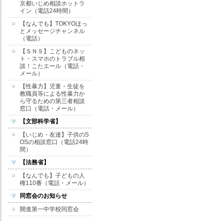
京都いじめ相談ホットラ
イン（電話24時間）
【なんでも】TOKYOほっ
とメッセージチャンネル
（電話）
【ＳＮＳ】こどものネッ
ト・スマホのトラブル相
談！こたエール（電話・
メール）
【性暴力】児童・生徒を
教職員等による性暴力か
ら守るための第三者相談
窓口（電話・メール）
【文部科学省】
【いじめ・友達】子供のS
OSの相談窓口（電話24時
間）
【法務省】
【なんでも】子どもの人
権110番（電話・メール）
同窓会のお知らせ
開進第一中学校同窓会