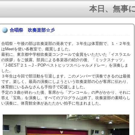
本日、無事に１学
合唱祭 吹奏楽部☆彡
合唱祭・午後の部は吹奏楽部の発表です。３年生は体育館で、１・２年生
はMeetを使い各教室で、鑑賞しました。
最初に、東京都中学校吹奏楽コンクールで金賞をいただいた「イスラエル
の挨拶」をご披露。部員による各楽器の紹介の後、「ミックスナッツ」
「J-BEST’２１～J－POPベストヒッツスペシャルメドレー」を演奏しま
した。
３年生は今回で部活動を引退します。このメンバーで演奏できるのは最後
です。楽しく、最高の演奏にしようという吹奏楽部の心が客席に伝わり、
体育館にいるみなさんも手拍子で応援しました。
予定の３曲が終わった後、客席から「アンコール」の声がかかり、それに
答え「宝島」を演奏し、すべてのプログラムは終了。吹奏楽部の素晴らし
い演奏に、体育館全体があたたかい拍手に包まれました。