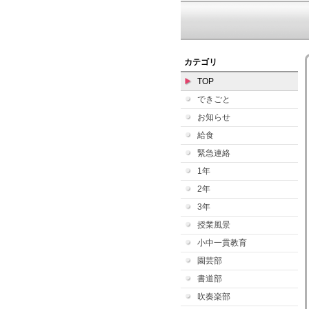
カテゴリ
TOP
できごと
お知らせ
給食
緊急連絡
1年
2年
3年
授業風景
小中一貫教育
園芸部
書道部
吹奏楽部