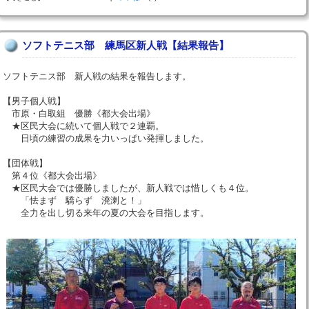
ソフトテニス部 練馬区新人戦【結果報告】
ソフトテニス部 新人戦の結果を報告します。
【男子個人戦】
市原・白取組 優勝《都大会出場》
★区民大会に続いて個人戦で２連覇。
日頃の練習の成果を力いっぱい発揮しました。
【団体戦】
第４位《都大会出場》
★区民大会では優勝しましたが、新人戦では惜しくも４位。
「怯まず 驕らず 溌溂と！」
全力を出し切る来年の夏の大会を目指します。