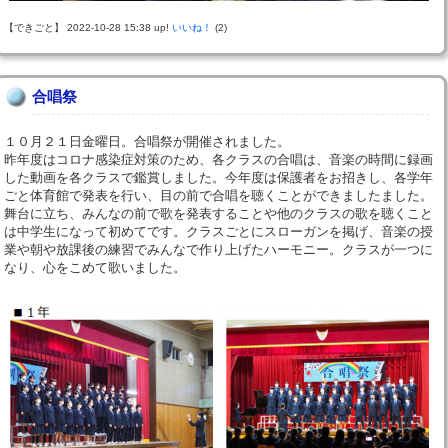
【できごと】 2022-10-28 15:38 up!
いいね！
(2)
合唱祭
１０月２１日金曜日。合唱祭が開催されました。
昨年度はコロナ感染症対策のため、各クラスの合唱は、音楽の時間に録画
した動画を各クラスで鑑賞しました。今年度は保護者をお招きし、各学年
ごと体育館で発表を行い、目の前で合唱を聴くことができましたました。
舞台に立ち、みんなの前で歌を発表することや他のクラスの歌を聴くこと
は中学生になって初めてです。クラスごとにスローガンを掲げ、音楽の授
業や朝や放課後の練習でみんなで作り上げたハーモニー。クラスが一つに
なり、心をこめて歌いました。