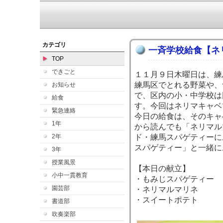
本
カテゴリ
一斉学校給食【ネ
TOP
できごと
１１月９日木曜日は、練
練馬区でとれる野菜や、
お知らせ
で、区内の小・中学校は
給食
す。今回はネリマキャベ
緊急連絡
今日の給食は、そのキャ
1年
から読んでも「ネリマル
2年
ド・練馬スパゲティーに
スパゲティー」と一緒に
3年
授業風景
【本日の献立】
小中一貫教育
・もみじスパゲティー
園芸部
・ネリマルマリネ
・スイートポテト
書道部
吹奏楽部