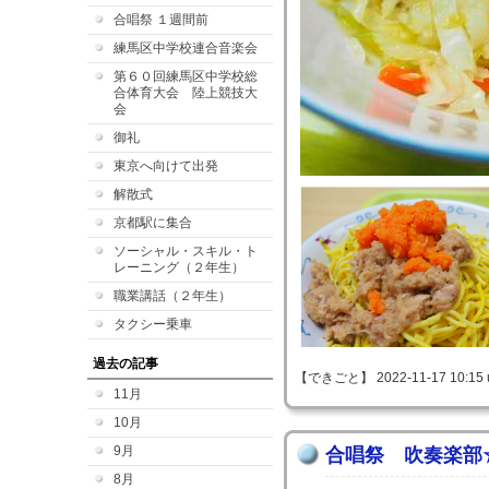
合唱祭 １週間前
練馬区中学校連合音楽会
第６０回練馬区中学校総
合体育大会 陸上競技大
会
御礼
東京へ向けて出発
解散式
京都駅に集合
ソーシャル・スキル・ト
レーニング（２年生）
職業講話（２年生）
タクシー乗車
過去の記事
【できごと】 2022-11-17 10:15 
11月
10月
9月
合唱祭 吹奏楽部
8月