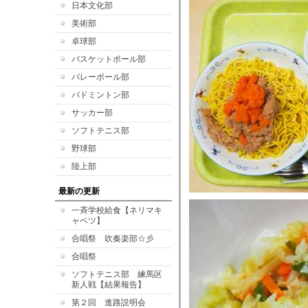
日本文化部
美術部
卓球部
バスケットボール部
バレーボール部
バドミントン部
サッカー部
ソフトテニス部
野球部
陸上部
最新の更新
一斉学校給食【ネリマキ
ャベツ】
合唱祭 吹奏楽部☆彡
合唱祭
ソフトテニス部 練馬区
新人戦【結果報告】
第２回 進路説明会