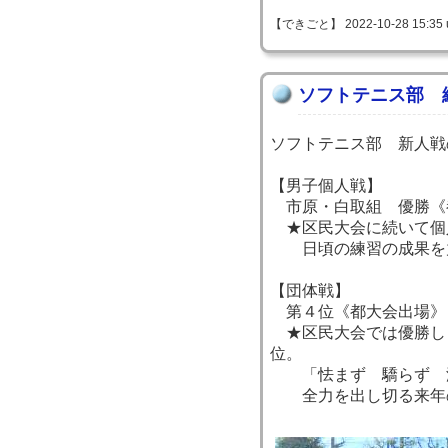
【できごと】 2022-10-28 15:35 
ソフトテニス部 
ソフトテニス部 新人戦
【男子個人戦】
市原・白取組 優勝《
★区民大会に続いて個
日頃の練習の成果を力
【団体戦】
第４位《都大会出場》
★区民大会では優勝し
位。
「怯まず 驕らず 
全力を出し切る来年の