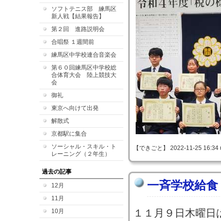
ソフトテニス部 練馬区
新人戦【結果報告】
第２回 進路説明会
合唱祭 １週間前
練馬区中学校連合音楽会
第６０回練馬区中学校総
合体育大会 陸上競技大
会
御礼
東京へ向けて出発
解散式
京都駅に集合
ソーシャル・スキル・ト
【できごと】 2022-11-25 16:34 
レーニング（２年生）
過去の記事
一斉学校給食
12月
11月
１１月９日木曜日
10月