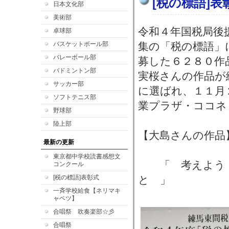
[税の標語]表
日本文化部
美術部
令和４年国税局後
卓球部
バスケットボール部
集の「税の標語」
バレーボール部
募した６２８０作
バドミントン部
実桜さんの作品が
サッカー部
に選ばれ、１１月
ソフトテニス部
業プラザ・ココネ
野球部
陸上部
【大島さんの作品
最新の更新
東京都中学校読書感想文
「 考えよう 
コンクール
[税の標語]表彰式
と 」
一斉学校給食【ネリマキ
ャベツ】
合唱祭 吹奏楽部☆彡
合唱祭