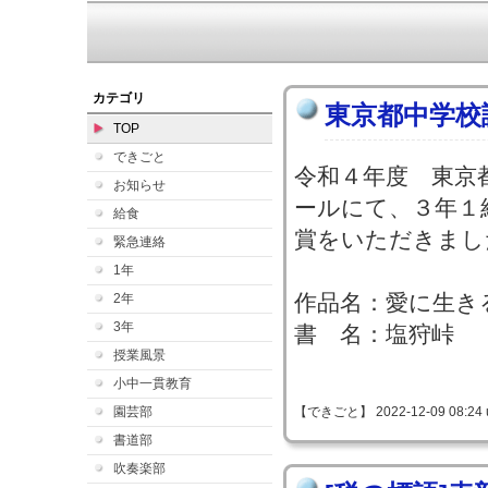
カテゴリ
東京都中学校
TOP
できごと
令和４年度 東京
お知らせ
ールにて、３年１
給食
賞をいただきまし
緊急連絡
1年
作品名：愛に生き
2年
3年
書 名：塩狩峠
授業風景
小中一貫教育
園芸部
【できごと】 2022-12-09 08:24 
書道部
吹奏楽部