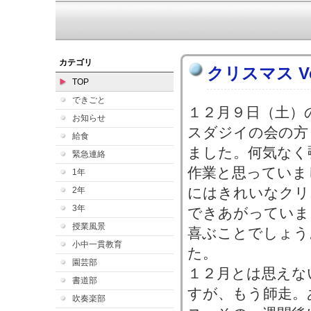
カテゴリ
クリスマス V
TOP
できごと
１２月９日（土）
お知らせ
スダジイの会の方
給食
ました。何気なく
緊急連絡
作業と思っていま
1年
にはきれいなクリ
2年
3年
できあがっていま
授業風景
喜ぶことでしょう
小中一貫教育
た。
園芸部
１２月とは思えな
書道部
すが、もう師走。
吹奏楽部