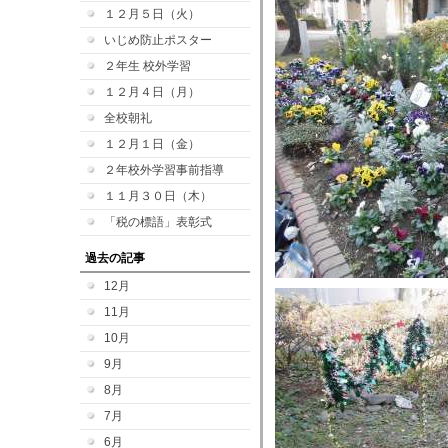
１２月５日（火）
いじめ防止ポスター
２年生 校外学習
１２月４日（月）
全校朝礼
１２月１日（金）
２年校外学習事前指導
１１月３０日（木）
「税の標語」表彰式
過去の記事
12月
11月
10月
9月
8月
7月
6月