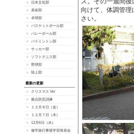
ス。その一週間後
日本文化部
向けて、体調管理
美術部
さい。
卓球部
バスケットボール部
バレーボール部
バドミントン部
サッカー部
ソフトテニス部
野球部
陸上部
最新の更新
クリスマス Ver
拠点防災訓練
１２月８日（金）
１２月７日（木）
12月6日（水）
修学旅行事後学習発表会