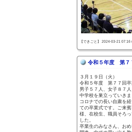
【できごと】 2024-03-21 07:16 
令和５年度 第７
３月１９日（火）
令和５年度 第７７回卒
男子５７人、女子８７人
中学校を巣立っていきま
コロナでの長い自粛を経
ての卒業式です。ご来賓
様、在校生、職員そろっ
した。
卒業生のみなさん、おめ