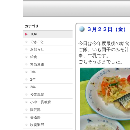
カテゴリ
３月２２日（金）
TOP
できごと
今日は今年度最後の給食
ご飯、いも団子のみそ汁
お知らせ
🍓、牛乳です。
給食
ごちそうさまでした。
緊急連絡
1年
2年
3年
授業風景
小中一貫教育
園芸部
書道部
吹奏楽部