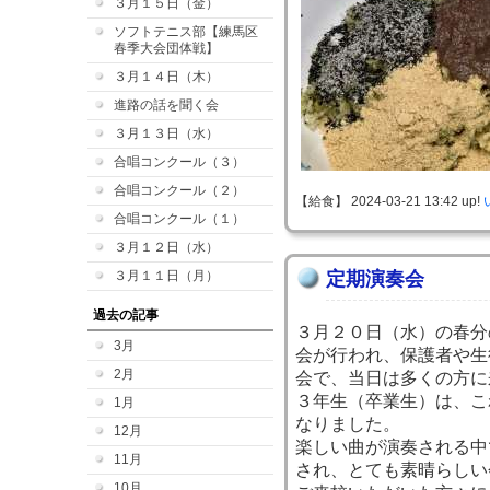
３月１５日（金）
ソフトテニス部【練馬区
春季大会団体戦】
３月１４日（木）
進路の話を聞く会
３月１３日（水）
合唱コンクール（３）
合唱コンクール（２）
【給食】 2024-03-21 13:42 up!
合唱コンクール（１）
３月１２日（水）
３月１１日（月）
定期演奏会
過去の記事
３月２０日（水）の春分
3月
会が行われ、保護者や生
2月
会で、当日は多くの方に
３年生（卒業生）は、こ
1月
なりました。
12月
楽しい曲が演奏される中
11月
され、とても素晴らしい
10月