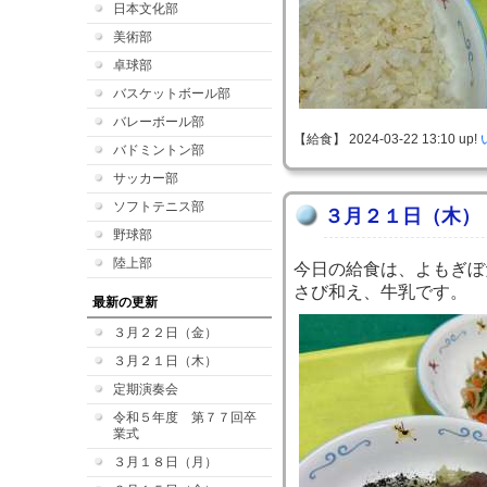
日本文化部
美術部
卓球部
バスケットボール部
バレーボール部
【給食】 2024-03-22 13:10 up!
バドミントン部
サッカー部
ソフトテニス部
３月２１日（木）
野球部
陸上部
今日の給食は、よもぎぼ
さび和え、牛乳です。
最新の更新
３月２２日（金）
３月２１日（木）
定期演奏会
令和５年度 第７７回卒
業式
３月１８日（月）