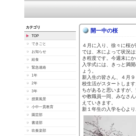
カテゴリ
開一中の桜
TOP
できごと
４月に入り、徐々に桜が
では、木によって状況は
お知らせ
き程度です。今週末にか
給食
入学式には、きっと満開
緊急連絡
ょう。
1年
新入生の皆さん、４月９
2年
校生活がスタートします
ちがあると思いますが、
3年
や教職員一同、みなさん
授業風景
えていきます。
小中一貫教育
新１年生の入学を心より
園芸部
書道部
吹奏楽部