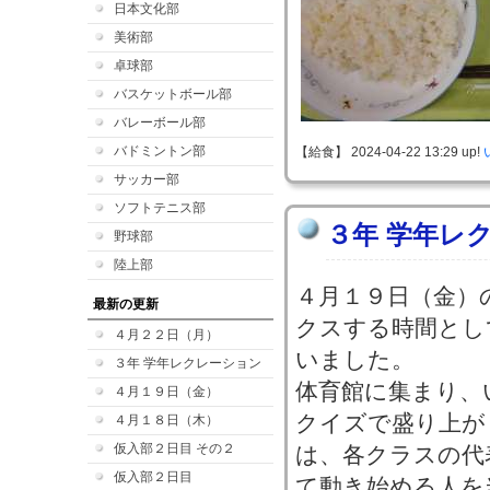
日本文化部
美術部
卓球部
バスケットボール部
バレーボール部
バドミントン部
【給食】 2024-04-22 13:29 up!
サッカー部
ソフトテニス部
３年 学年レ
野球部
陸上部
４月１９日（金）
最新の更新
クスする時間とし
４月２２日（月）
いました。
３年 学年レクレーション
体育館に集まり、
４月１９日（金）
クイズで盛り上が
４月１８日（木）
仮入部２日目 その２
は、各クラスの代
仮入部２日目
て動き始める人を