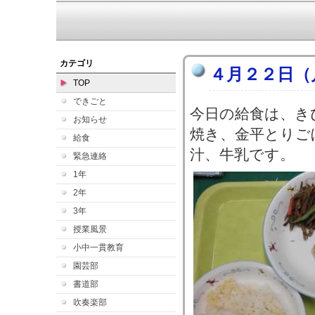
カテゴリ
４月２２日（
TOP
できごと
今日の給食は、き
お知らせ
焼き、金平とりご
給食
汁、牛乳です。
緊急連絡
1年
2年
3年
授業風景
小中一貫教育
園芸部
書道部
吹奏楽部