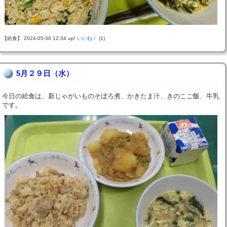
【給食】 2024-05-30 12:34 up!
いいね！
(1)
5月２９日（水）
今日の給食は、新じゃがいものそぼろ煮、かきたま汁、きのこご飯、牛乳
です。