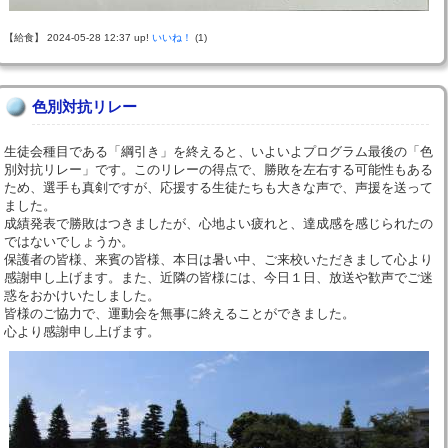
【給食】 2024-05-28 12:37 up!
いいね！
(1)
色別対抗リレー
生徒会種目である「綱引き」を終えると、いよいよプログラム最後の「色
別対抗リレー」です。このリレーの得点で、勝敗を左右する可能性もある
ため、選手も真剣ですが、応援する生徒たちも大きな声で、声援を送って
ました。
成績発表で勝敗はつきましたが、心地よい疲れと、達成感を感じられたの
ではないでしょうか。
保護者の皆様、来賓の皆様、本日は暑い中、ご来校いただきまして心より
感謝申し上げます。また、近隣の皆様には、今日１日、放送や歓声でご迷
惑をおかけいたしました。
皆様のご協力で、運動会を無事に終えることができました。
心より感謝申し上げます。