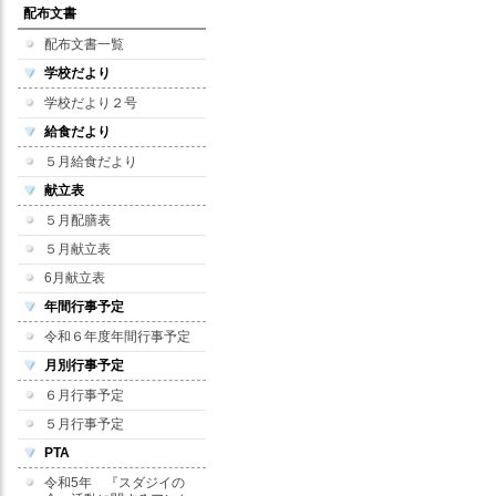
配布文書
配布文書一覧
学校だより
学校だより２号
給食だより
５月給食だより
献立表
５月配膳表
５月献立表
6月献立表
年間行事予定
令和６年度年間行事予定
月別行事予定
６月行事予定
５月行事予定
PTA
令和5年 『スダジイの