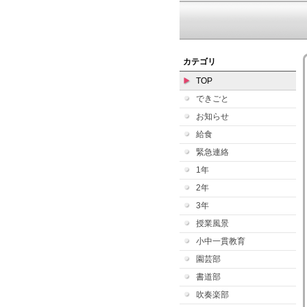
カテゴリ
TOP
できごと
お知らせ
給食
緊急連絡
1年
2年
3年
授業風景
小中一貫教育
園芸部
書道部
吹奏楽部