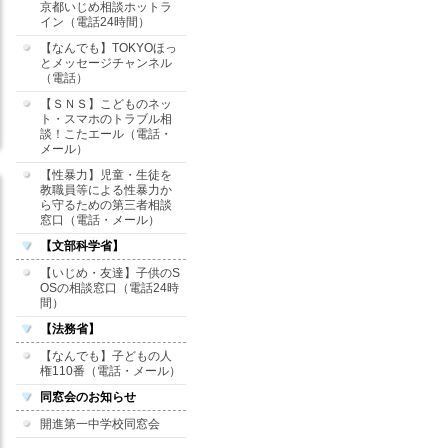
京都いじめ相談ホットラ
イン（電話24時間）
【なんでも】TOKYOほっ
とメッセージチャンネル
（電話）
【ＳＮＳ】こどものネッ
ト・スマホのトラブル相
談！こたエール（電話・
メール）
【性暴力】児童・生徒を
教職員等による性暴力か
ら守るための第三者相談
窓口（電話・メール）
【文部科学省】
【いじめ・友達】子供のS
OSの相談窓口（電話24時
間）
【法務省】
【なんでも】子どもの人
権110番（電話・メール）
同窓会のお知らせ
開進第一中学校同窓会