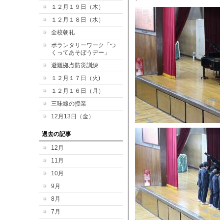
１２月１９日（木）
１２月１８日（水）
全校朝礼
ボランタリーワーク「つ
くってあそぼうデー」
避難拠点防災訓練
１２月１７日（火)
１２月１６日（月）
三味線の授業
12月13日（金）
過去の記事
12月
11月
10月
9月
8月
7月