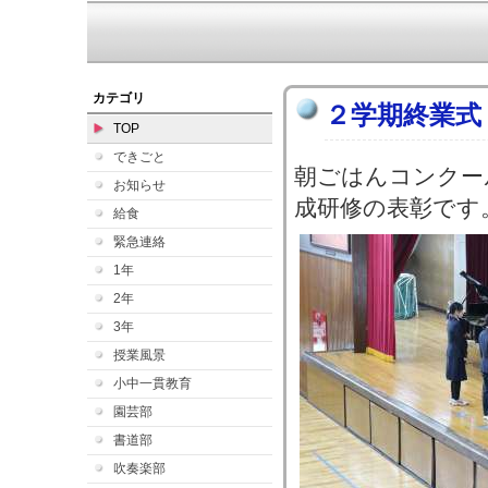
カテゴリ
２学期終業式
TOP
できごと
朝ごはんコンクー
お知らせ
成研修の表彰です
給食
緊急連絡
1年
2年
3年
授業風景
小中一貫教育
園芸部
書道部
吹奏楽部