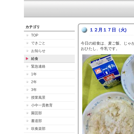
カテゴリ
１２月１７日（火)
TOP
できごと
今日の給食は、麦ご飯、じゃ
おひたし、牛乳です。
お知らせ
給食
緊急連絡
1年
2年
3年
授業風景
小中一貫教育
園芸部
書道部
吹奏楽部