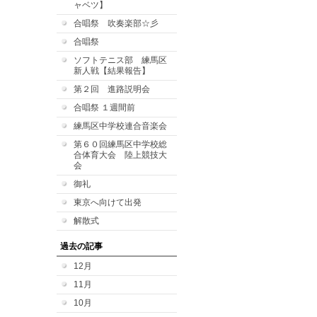
ャベツ】
合唱祭 吹奏楽部☆彡
合唱祭
ソフトテニス部 練馬区
新人戦【結果報告】
第２回 進路説明会
合唱祭 １週間前
練馬区中学校連合音楽会
第６０回練馬区中学校総
合体育大会 陸上競技大
会
御礼
東京へ向けて出発
解散式
過去の記事
12月
11月
10月