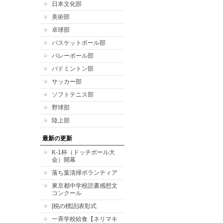
日本文化部
美術部
卓球部
バスケットボール部
バレーボール部
バドミントン部
サッカー部
ソフトテニス部
野球部
陸上部
最新の更新
K-1杯（ドッチボール大
会）開幕
落ち葉清掃ボランティア
東京都中学校読書感想文
コンクール
[税の標語]表彰式
一斉学校給食【ネリマキ