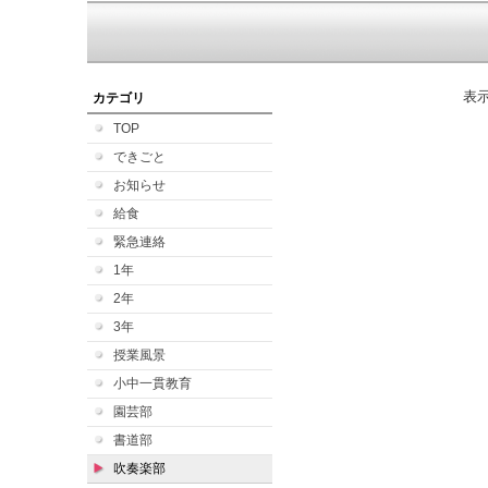
表
カテゴリ
TOP
できごと
お知らせ
給食
緊急連絡
1年
2年
3年
授業風景
小中一貫教育
園芸部
書道部
吹奏楽部