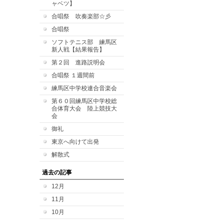
ャベツ】
合唱祭 吹奏楽部☆彡
合唱祭
ソフトテニス部 練馬区
新人戦【結果報告】
第２回 進路説明会
合唱祭 １週間前
練馬区中学校連合音楽会
第６０回練馬区中学校総
合体育大会 陸上競技大
会
御礼
東京へ向けて出発
解散式
過去の記事
12月
11月
10月