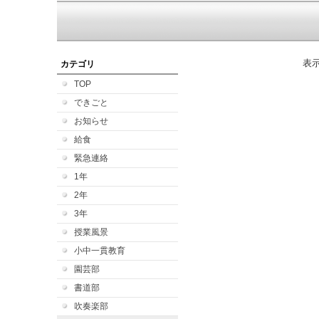
表
カテゴリ
TOP
できごと
お知らせ
給食
緊急連絡
1年
2年
3年
授業風景
小中一貫教育
園芸部
書道部
吹奏楽部