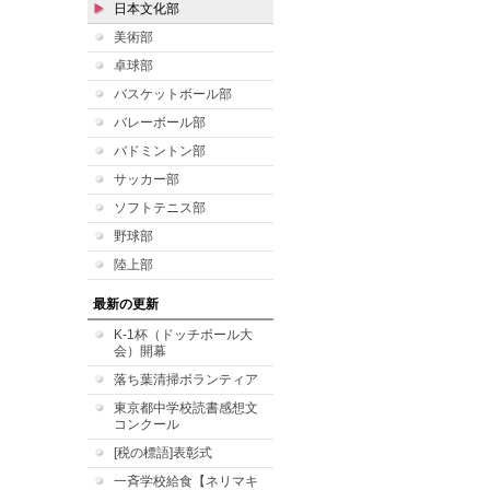
日本文化部
美術部
卓球部
バスケットボール部
バレーボール部
バドミントン部
サッカー部
ソフトテニス部
野球部
陸上部
最新の更新
K-1杯（ドッチボール大
会）開幕
落ち葉清掃ボランティア
東京都中学校読書感想文
コンクール
[税の標語]表彰式
一斉学校給食【ネリマキ