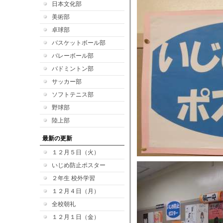
日本文化部
美術部
卓球部
バスケットボール部
バレーボール部
バドミントン部
サッカー部
ソフトテニス部
野球部
陸上部
最新の更新
１２月５日（火）
いじめ防止ポスター
２年生 校外学習
１２月４日（月）
全校朝礼
１２月１日（金）