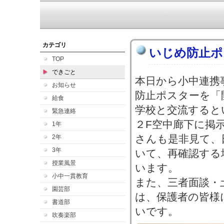
カテゴリ
いじめ防止ポ
TOP
できごと
本日から小中連携
お知らせ
防止ポスターを「
給食
学校と交流すると
緊急連絡
２F空中廊下に掲
1年
さんも是非見て、
2年
3年
いて、再確認する
授業風景
います。
小中一貫教育
また、三者面談・
園芸部
は、保護者の皆様
書道部
いです。
吹奏楽部