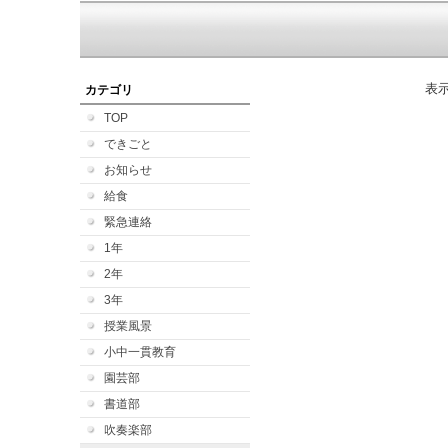
表
カテゴリ
TOP
できごと
お知らせ
給食
緊急連絡
1年
2年
3年
授業風景
小中一貫教育
園芸部
書道部
吹奏楽部