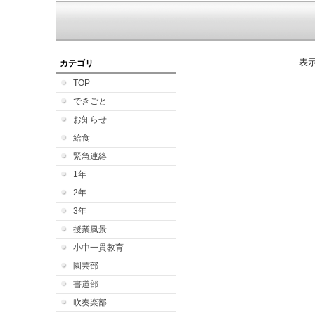
表
カテゴリ
TOP
できごと
お知らせ
給食
緊急連絡
1年
2年
3年
授業風景
小中一貫教育
園芸部
書道部
吹奏楽部