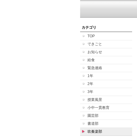
カテゴリ
TOP
できごと
お知らせ
給食
緊急連絡
1年
2年
3年
授業風景
小中一貫教育
園芸部
書道部
吹奏楽部