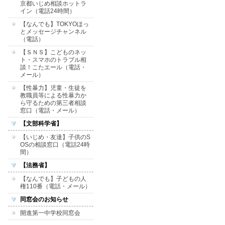
京都いじめ相談ホットラ
イン（電話24時間）
【なんでも】TOKYOほっ
とメッセージチャンネル
（電話）
【ＳＮＳ】こどものネッ
ト・スマホのトラブル相
談！こたエール（電話・
メール）
【性暴力】児童・生徒を
教職員等による性暴力か
ら守るための第三者相談
窓口（電話・メール）
【文部科学省】
【いじめ・友達】子供のS
OSの相談窓口（電話24時
間）
【法務省】
【なんでも】子どもの人
権110番（電話・メール）
同窓会のお知らせ
開進第一中学校同窓会