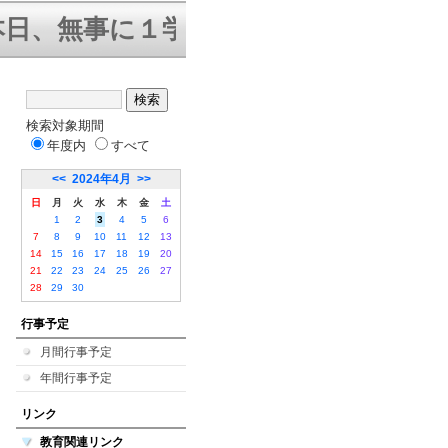
日、無事に１学期終業式を迎えること
検索対象期間
年度内
すべて
<<
2024年4月
>>
日
月
火
水
木
金
土
1
2
3
4
5
6
7
8
9
10
11
12
13
14
15
16
17
18
19
20
21
22
23
24
25
26
27
28
29
30
行事予定
月間行事予定
年間行事予定
リンク
教育関連リンク