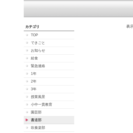
表
カテゴリ
TOP
できごと
お知らせ
給食
緊急連絡
1年
2年
3年
授業風景
小中一貫教育
園芸部
書道部
吹奏楽部