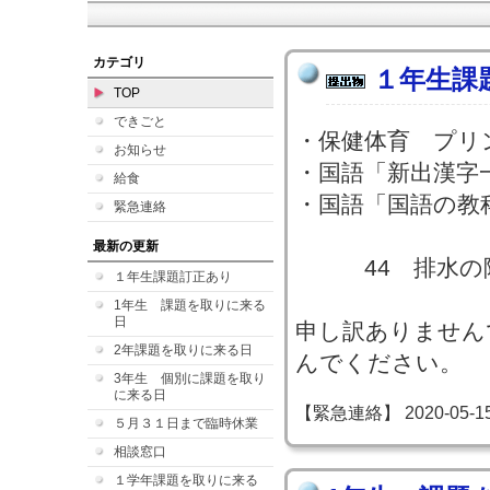
カテゴリ
１年生課
TOP
できごと
・保健体育 プリ
お知らせ
・国語「新出漢字
給食
・国語「国語の教
緊急連絡
最新の更新
44 排水の陣
１年生課題訂正あり
1年生 課題を取りに来る
日
申し訳ありません
2年課題を取りに来る日
んでください。
3年生 個別に課題を取り
に来る日
【緊急連絡】 2020-05-15 1
５月３１日まで臨時休業
相談窓口
１学年課題を取りに来る