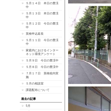
５月１４日 本日の豊渓
中
５月１３日 本日の豊渓
中
５月１２日 今日の豊渓
中
英検申込延長
５月１１日 今日の豊渓
中
家庭内におけるインター
ネット環境アンケート
５月９日 今日の豊渓中
５月８日 今日の豊渓中
７月１７日 英検校内実
施
５月の相談室
課題配布について
過去の記事
5月