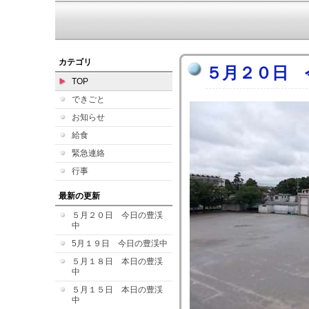
カテゴリ
５月２０日 
TOP
できごと
お知らせ
給食
緊急連絡
行事
最新の更新
５月２０日 今日の豊渓
中
5月１９日 今日の豊渓中
５月１８日 本日の豊渓
中
５月１５日 本日の豊渓
中