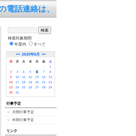
電話連絡は、平日の7:45～19
検索対象期間
年度内
すべて
<<
2020年8月
>>
日
月
火
水
木
金
土
1
2
3
4
5
6
7
8
9
10
11
12
13
14
15
16
17
18
19
20
21
22
23
24
25
26
27
28
29
30
31
行事予定
月間行事予定
年間行事予定
リンク