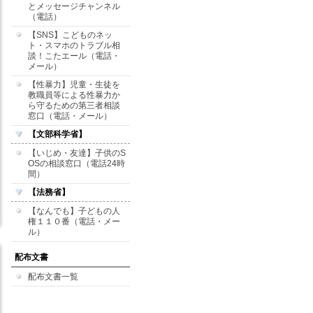
とメッセージチャンネル
（電話）
【SNS】こどものネッ
ト・スマホのトラブル相
談！こたエール（電話・
メール）
【性暴力】児童・生徒を
教職員等による性暴力か
ら守るための第三者相談
窓口（電話・メール）
【文部科学省】
【いじめ・友達】子供のS
OSの相談窓口（電話24時
間）
【法務省】
【なんでも】子どもの人
権１１０番（電話・メー
ル）
配布文書
配布文書一覧