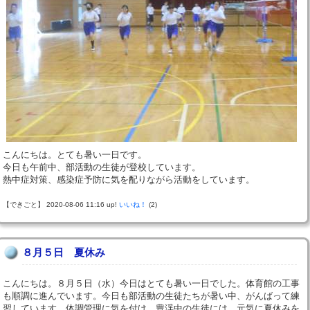
こんにちは。とても暑い一日です。
今日も午前中、部活動の生徒が登校しています。
熱中症対策、感染症予防に気を配りながら活動をしています。
【できごと】 2020-08-06 11:16 up!
いいね！
(2)
８月５日 夏休み
こんにちは。８月５日（水）今日はとても暑い一日でした。体育館の工事
も順調に進んでいます。今日も部活動の生徒たちが暑い中、がんばって練
習しています。体調管理に気を付け、豊渓中の生徒には、元気に夏休みを