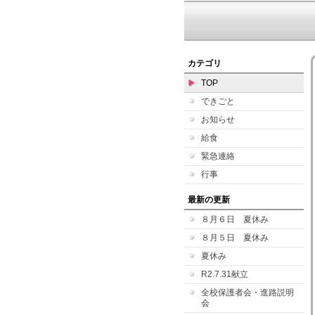
カテゴリ
TOP
できごと
お知らせ
給食
緊急連絡
行事
最新の更新
８月６日 夏休み
８月５日 夏休み
夏休み
R2.7.31献立
全校保護者会・進路説明
会