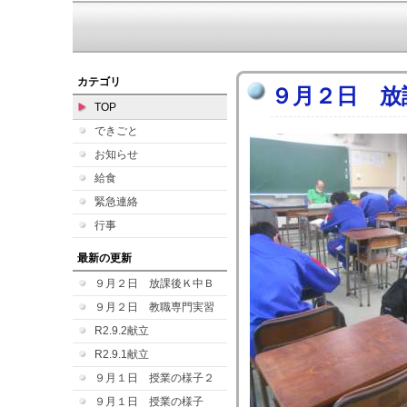
カテゴリ
９月２日 放
TOP
できごと
お知らせ
給食
緊急連絡
行事
最新の更新
９月２日 放課後Ｋ中Ｂ
９月２日 教職専門実習
R2.9.2献立
R2.9.1献立
９月１日 授業の様子２
９月１日 授業の様子