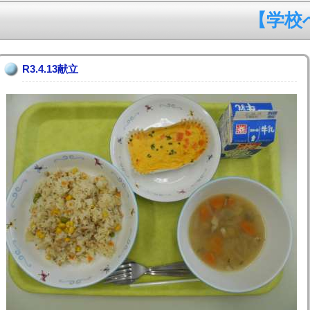
【学校への
R3.4.13献立