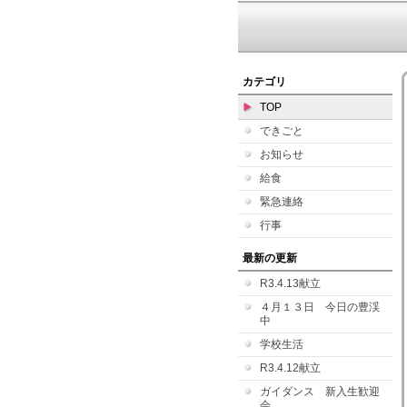
カテゴリ
TOP
できごと
お知らせ
給食
緊急連絡
行事
最新の更新
R3.4.13献立
４月１３日 今日の豊渓
中
学校生活
R3.4.12献立
ガイダンス 新入生歓迎
会