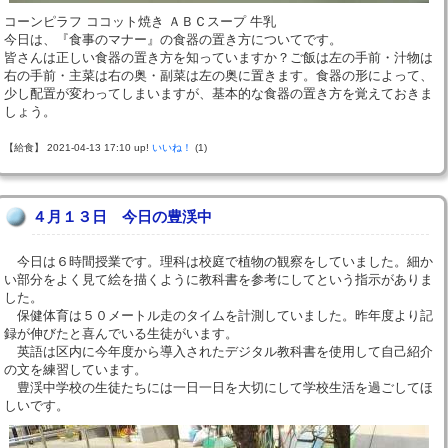
コーンピラフ ココット焼き ＡＢＣスープ 牛乳
今日は、『食事のマナー』の食器の置き方についてです。
皆さんは正しい食器の置き方を知っていますか？ご飯は左の手前・汁物は
右の手前・主菜は右の奥・副菜は左の奥に置きます。食器の形によって、
少し配置が変わってしまいますが、基本的な食器の置き方を覚えておきま
しょう。
【給食】 2021-04-13 17:10 up!
いいね！
(1)
４月１３日 今日の豊渓中
今日は６時間授業です。理科は校庭で植物の観察をしていました。細か
い部分をよく見て絵を描くように教科書を参考にしてという指示がありま
した。
保健体育は５０メートル走のタイムを計測していました。昨年度より記
録が伸びたと喜んでいる生徒がいます。
英語は区内に今年度から導入されたデジタル教科書を使用して自己紹介
の文を練習しています。
豊渓中学校の生徒たちには一日一日を大切にして学校生活を過ごしてほ
しいです。