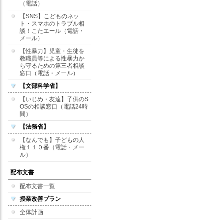
（電話）
【SNS】こどものネッ
ト・スマホのトラブル相
談！こたエール（電話・
メール）
【性暴力】児童・生徒を
教職員等による性暴力か
ら守るための第三者相談
窓口（電話・メール）
【文部科学省】
【いじめ・友達】子供のS
OSの相談窓口（電話24時
間）
【法務省】
【なんでも】子どもの人
権１１０番（電話・メー
ル）
配布文書
配布文書一覧
授業改善プラン
全体計画