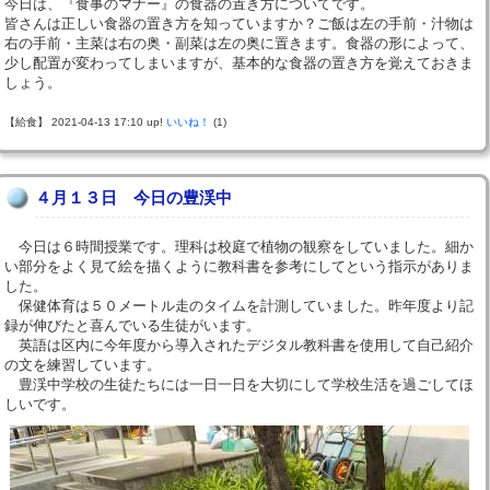
今日は、『食事のマナー』の食器の置き方についてです。
皆さんは正しい食器の置き方を知っていますか？ご飯は左の手前・汁物は
右の手前・主菜は右の奥・副菜は左の奥に置きます。食器の形によって、
少し配置が変わってしまいますが、基本的な食器の置き方を覚えておきま
しょう。
【給食】 2021-04-13 17:10 up!
いいね！
(1)
４月１３日 今日の豊渓中
今日は６時間授業です。理科は校庭で植物の観察をしていました。細か
い部分をよく見て絵を描くように教科書を参考にしてという指示がありま
した。
保健体育は５０メートル走のタイムを計測していました。昨年度より記
録が伸びたと喜んでいる生徒がいます。
英語は区内に今年度から導入されたデジタル教科書を使用して自己紹介
の文を練習しています。
豊渓中学校の生徒たちには一日一日を大切にして学校生活を過ごしてほ
しいです。