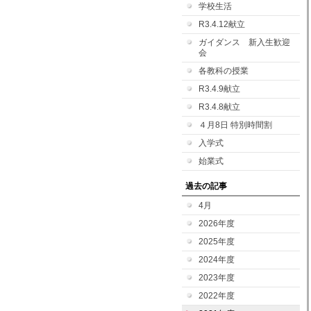
学校生活
R3.4.12献立
ガイダンス 新入生歓迎
会
各教科の授業
R3.4.9献立
R3.4.8献立
４月8日 特別時間割
入学式
始業式
過去の記事
4月
2026年度
2025年度
2024年度
2023年度
2022年度