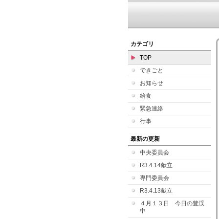
カテゴリ
TOP
できごと
お知らせ
給食
緊急連絡
行事
最新の更新
中央委員会
R3.4.14献立
専門委員会
R3.4.13献立
４月１３日 今日の豊渓
中