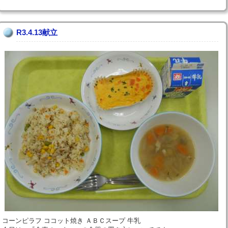
R3.4.13献立
コーンピラフ ココット焼き ＡＢＣスープ 牛乳