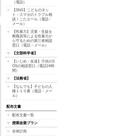
（電話）
【SNS】こどものネッ
ト・スマホのトラブル相
談！こたエール（電話・
メール）
【性暴力】児童・生徒を
教職員等による性暴力か
ら守るための第三者相談
窓口（電話・メール）
【文部科学省】
【いじめ・友達】子供のS
OSの相談窓口（電話24時
間）
【法務省】
【なんでも】子どもの人
権１１０番（電話・メー
ル）
配布文書
配布文書一覧
授業改善プラン
全体計画