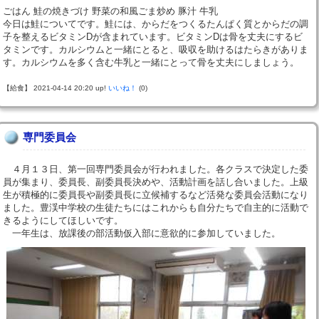
ごはん 鮭の焼きづけ 野菜の和風ごま炒め 豚汁 牛乳
今日は鮭についてです。鮭には、からだをつくるたんぱく質とからだの調
子を整えるビタミンDが含まれています。ビタミンDは骨を丈夫にするビ
タミンです。カルシウムと一緒にとると、吸収を助けるはたらきがありま
す。カルシウムを多く含む牛乳と一緒にとって骨を丈夫にしましょう。
【給食】 2021-04-14 20:20 up!
いいね！
(0)
専門委員会
４月１３日、第一回専門委員会が行われました。各クラスで決定した委
員が集まり、委員長、副委員長決めや、活動計画を話し合いました。上級
生が積極的に委員長や副委員長に立候補するなど活発な委員会活動になり
ました。豊渓中学校の生徒たちにはこれからも自分たちで自主的に活動で
きるようにしてほしいです。
一年生は、放課後の部活動仮入部に意欲的に参加していました。