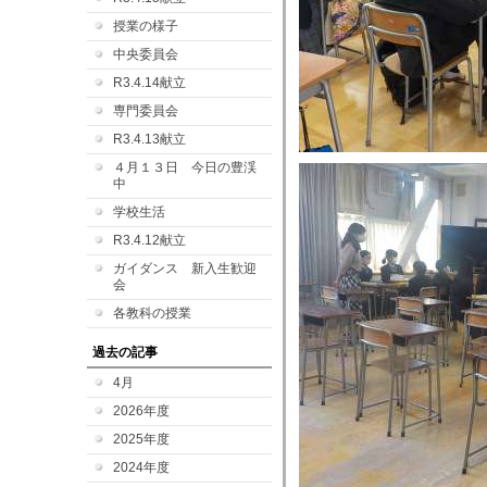
授業の様子
中央委員会
R3.4.14献立
専門委員会
R3.4.13献立
４月１３日 今日の豊渓
中
学校生活
R3.4.12献立
ガイダンス 新入生歓迎
会
各教科の授業
過去の記事
4月
2026年度
2025年度
2024年度