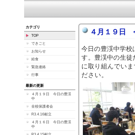
カテゴリ
４月１９日 
TOP
できごと
今日の豊渓中学校
お知らせ
す。豊渓中の生徒
給食
に取り組んでいま
緊急連絡
ださい。
行事
最新の更新
４月１９日 今日の豊渓
中
全校保護者会
R3.4.16献立
４月１６日 今日の豊渓
中
R3.4.15献立