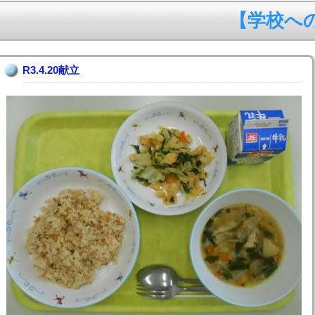
【学校への電
R3.4.20献立