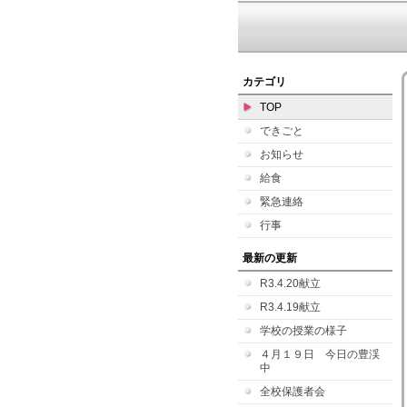
カテゴリ
TOP
できごと
お知らせ
給食
緊急連絡
行事
最新の更新
R3.4.20献立
R3.4.19献立
学校の授業の様子
４月１９日 今日の豊渓
中
全校保護者会