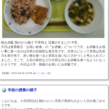
桜お赤飯 鶏のから揚げ 千草和え 豆腐のすまし汁 牛乳
今日は食育献立「お祝い給食」の『お赤飯』についてです。お赤飯をお祝
い事に食べるのは日本の伝統的な食文化です。日本人にとって赤色は生命
力を表す色で、赤い物を食べると邪気を追い払う力がつくと考えられてい
ました。そこで、人生の節目などの大切な日にお赤飯を食べるようになっ
たそうです。今日は入学・新級のお祝いにお赤飯です。
【給食】 2021-04-20 13:09 up!
いいね！
(2)
学校の授業の様子
こんにちは。４月20日(火) 朝からいい天気で気持ちのよい１日が過ごせそ
うです。