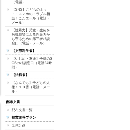
（電話）
【SNS】こどものネッ
ト・スマホのトラブル相
談！こたエール（電話・
メール）
【性暴力】児童・生徒を
教職員等による性暴力か
ら守るための第三者相談
窓口（電話・メール）
【文部科学省】
【いじめ・友達】子供のS
OSの相談窓口（電話24時
間）
【法務省】
【なんでも】子どもの人
権１１０番（電話・メー
ル）
配布文書
配布文書一覧
授業改善プラン
全体計画