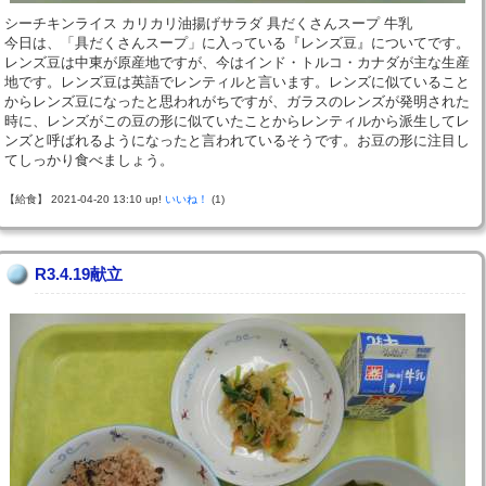
シーチキンライス カリカリ油揚げサラダ 具だくさんスープ 牛乳
今日は、「具だくさんスープ」に入っている『レンズ豆』についてです。
レンズ豆は中東が原産地ですが、今はインド・トルコ・カナダが主な生産
地です。レンズ豆は英語でレンティルと言います。レンズに似ていること
からレンズ豆になったと思われがちですが、ガラスのレンズが発明された
時に、レンズがこの豆の形に似ていたことからレンティルから派生してレ
ンズと呼ばれるようになったと言われているそうです。お豆の形に注目し
てしっかり食べましょう。
【給食】 2021-04-20 13:10 up!
いいね！
(1)
R3.4.19献立