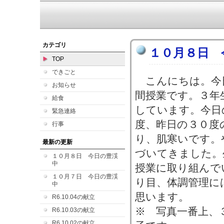
カテゴリ
１０月８日 
TOP
できごと
こんにちは。今
お知らせ
間授業です。３年
給食
しています。今日
緊急連絡
度、昨日の３０度
行事
り、肌寒いです。
最新の更新
づいてきました。
１０月８日 今日の豊渓
中
授業に取り組んで
１０月７日 今日の豊渓
り目、体調管理に
中
思います。
R6.10.04の献立
※ 写真一番上、
R6.10.03の献立
R6.10.02の献立