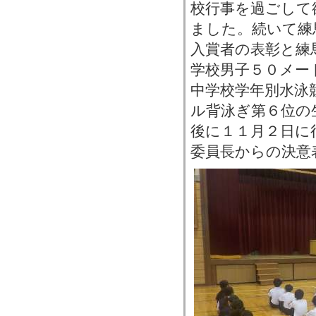
校行事を過ごして
ました。続いて練
入賞者の表彰と練
学校男子５０メー
中学校学年別水泳
ル背泳ぎ第６位の
後に１１月２日に
委員長からの決意