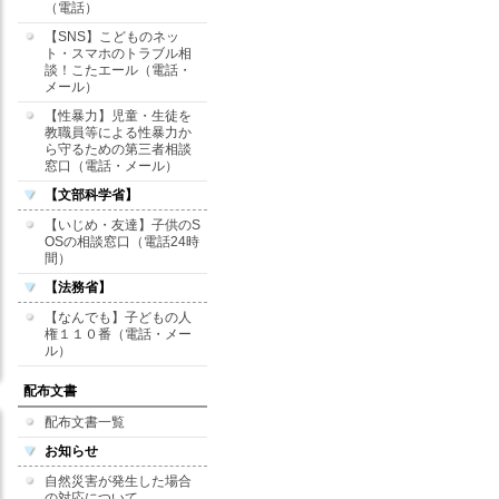
（電話）
【SNS】こどものネッ
ト・スマホのトラブル相
談！こたエール（電話・
メール）
【性暴力】児童・生徒を
教職員等による性暴力か
ら守るための第三者相談
窓口（電話・メール）
【文部科学省】
【いじめ・友達】子供のS
OSの相談窓口（電話24時
間）
【法務省】
【なんでも】子どもの人
権１１０番（電話・メー
ル）
配布文書
配布文書一覧
お知らせ
自然災害が発生した場合
の対応について