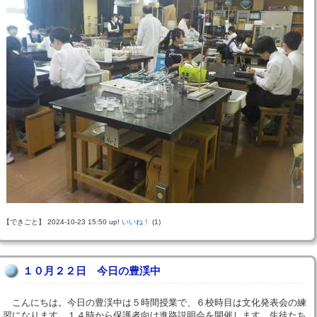
【できごと】 2024-10-23 15:50 up!
いいね！
(1)
１０月２２日 今日の豊渓中
こんにちは。今日の豊渓中は５時間授業で、６校時目は文化発表会の練
習になります。１４時から保護者向け進路説明会を開催します。生徒たち