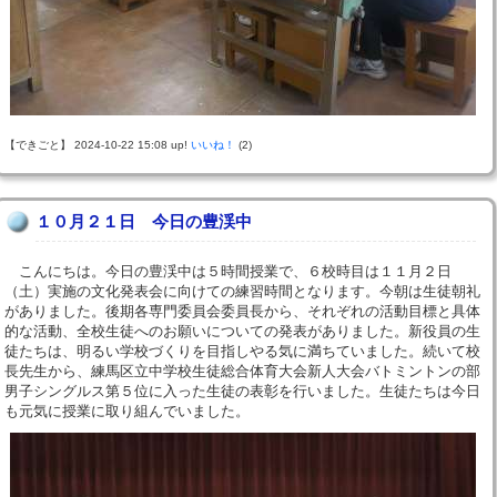
【できごと】 2024-10-22 15:08 up!
いいね！
(2)
１０月２１日 今日の豊渓中
こんにちは。今日の豊渓中は５時間授業で、６校時目は１１月２日
（土）実施の文化発表会に向けての練習時間となります。今朝は生徒朝礼
がありました。後期各専門委員会委員長から、それぞれの活動目標と具体
的な活動、全校生徒へのお願いについての発表がありました。新役員の生
徒たちは、明るい学校づくりを目指しやる気に満ちていました。続いて校
長先生から、練馬区立中学校生徒総合体育大会新人大会バトミントンの部
男子シングルス第５位に入った生徒の表彰を行いました。生徒たちは今日
も元気に授業に取り組んでいました。