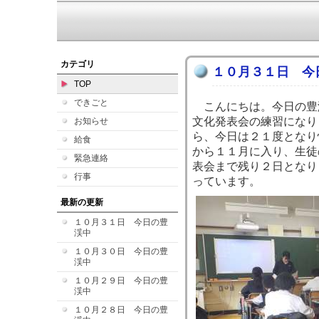
【
カテゴリ
１０月３１日 今
TOP
できごと
こんにちは。今日の豊
文化発表会の練習になり
お知らせ
ら、今日は２１度となり
給食
から１１月に入り、生徒
緊急連絡
表会まで残り２日となり
行事
っています。
最新の更新
１０月３１日 今日の豊
渓中
１０月３０日 今日の豊
渓中
１０月２９日 今日の豊
渓中
１０月２８日 今日の豊