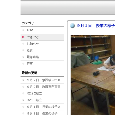
カテゴリ
９月１日 授業の様子
TOP
できごと
お知らせ
給食
緊急連絡
行事
最新の更新
９月２日 放課後Ｋ中Ｂ
９月２日 教職専門実習
R2.9.2献立
R2.9.1献立
９月１日 授業の様子２
９月１日 授業の様子