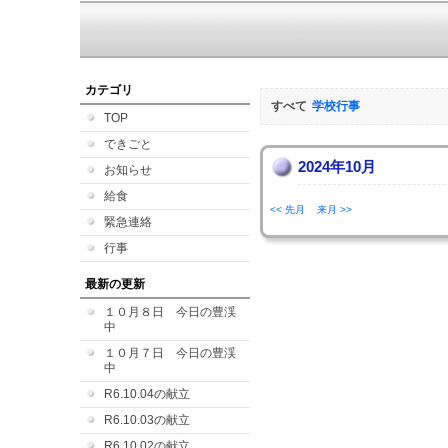
カテゴリ
すべて
学校行事
TOP
できごと
2024年10月
お知らせ
給食
<< 先月
来月 >>
緊急連絡
行事
最新の更新
１０月８日 今日の豊渓
中
１０月７日 今日の豊渓
中
R6.10.04の献立
R6.10.03の献立
R6.10.02の献立