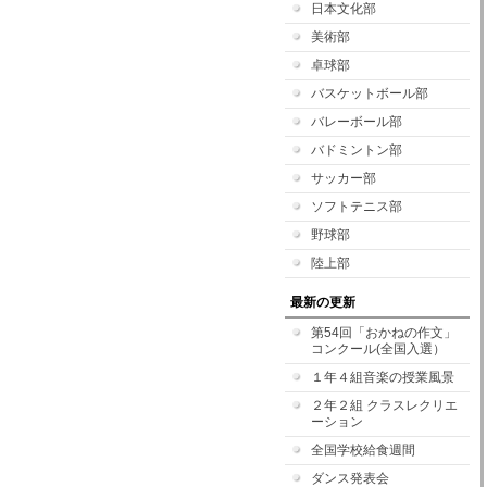
日本文化部
美術部
卓球部
バスケットボール部
バレーボール部
バドミントン部
サッカー部
ソフトテニス部
野球部
陸上部
最新の更新
第54回「おかねの作文」
コンクール(全国入選）
１年４組音楽の授業風景
２年２組 クラスレクリエ
ーション
全国学校給食週間
ダンス発表会