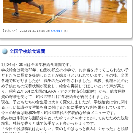
【できごと】 2022-01-31 17:44 up!
いいね！
(4)
全国学校給食週間
1月24日～30日は全国学校給食週間です。
学校給食は明治22年、山形の私立の小学で、お弁当を持ってこられない子
どもたちに昼食を提供したことが始まりといわれています。その後、全国
各地で広がりましたが、戦争のため中断されました。戦後、食糧不足のた
め子供たちの栄養状態が悪化し、給食を再開してほしいという声が高ま
り、昭和21年6月に米国のLARA（アジア救済公認団体）から、給食用物
資の寄贈を受けて、昭和22年1月に学校給食が再開されました。
現在、子どもたちの食生活は大きく変化しましたが、学校給食は食に関す
る正しい知識や食習慣を身に付けるために重要な役割を果たしています。
今日の給食は昭和25年～昭和40年代の代表的な給食メニューです。
飲み物は牛乳から脂肪分をぬいた粉ミルクを水でとかしてあたためた脱脂
粉乳。独特な香りと味で苦手な人も多かったようです。
「今日の脱脂粉乳はおいしい。昔のものはもっと飲みにくかった」と脱脂