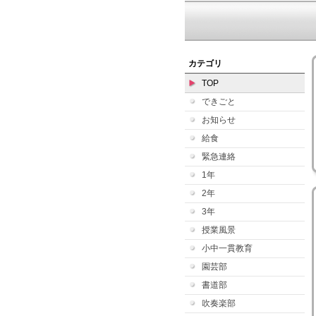
カテゴリ
TOP
できごと
お知らせ
給食
緊急連絡
1年
2年
3年
授業風景
小中一貫教育
園芸部
書道部
吹奏楽部