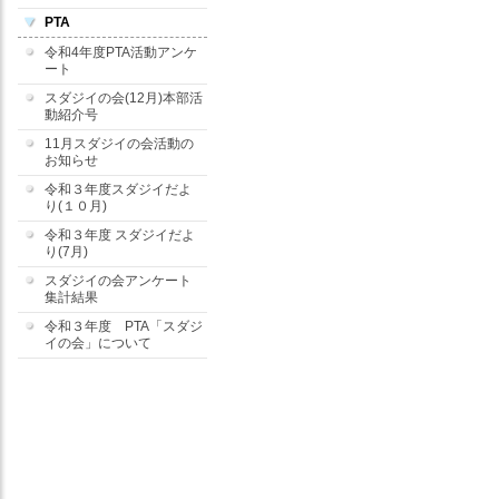
PTA
令和4年度PTA活動アンケ
ート
スダジイの会(12月)本部活
動紹介号
11月スダジイの会活動の
お知らせ
令和３年度スダジイだよ
り(１０月)
令和３年度 スダジイだよ
り(7月)
スダジイの会アンケート
集計結果
令和３年度 PTA「スダジ
イの会」について