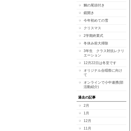
鯛の尾頭付き
鏡開き
今年初めての雪
クリスマス
2学期終業式
冬休み前大掃除
3年生 クラス対抗レクリ
エーション
12月22日は冬至です
オリジナル合唱祭に向け
て
オンラインで小中連携(部
活動紹介)
過去の記事
2月
1月
12月
11月