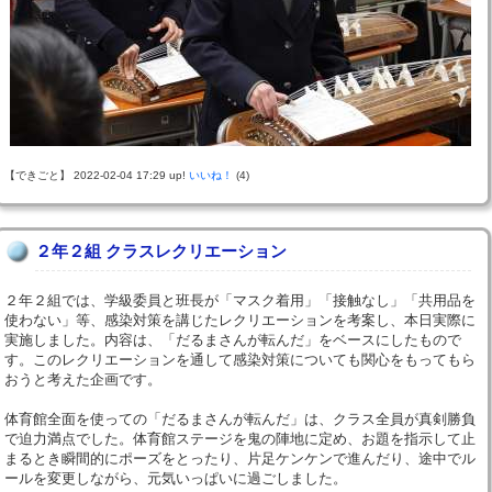
【できごと】 2022-02-04 17:29 up!
いいね！
(4)
２年２組 クラスレクリエーション
２年２組では、学級委員と班長が「マスク着用」「接触なし」「共用品を
使わない」等、感染対策を講じたレクリエーションを考案し、本日実際に
実施しました。内容は、「だるまさんが転んだ」をベースにしたもので
す。このレクリエーションを通して感染対策についても関心をもってもら
おうと考えた企画です。
体育館全面を使っての「だるまさんが転んだ」は、クラス全員が真剣勝負
で迫力満点でした。体育館ステージを鬼の陣地に定め、お題を指示して止
まるとき瞬間的にポーズをとったり、片足ケンケンで進んだり、途中でル
ールを変更しながら、元気いっぱいに過ごしました。