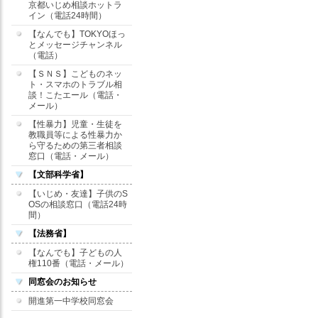
京都いじめ相談ホットラ
イン（電話24時間）
【なんでも】TOKYOほっ
とメッセージチャンネル
（電話）
【ＳＮＳ】こどものネッ
ト・スマホのトラブル相
談！こたエール（電話・
メール）
【性暴力】児童・生徒を
教職員等による性暴力か
ら守るための第三者相談
窓口（電話・メール）
【文部科学省】
【いじめ・友達】子供のS
OSの相談窓口（電話24時
間）
【法務省】
【なんでも】子どもの人
権110番（電話・メール）
同窓会のお知らせ
開進第一中学校同窓会