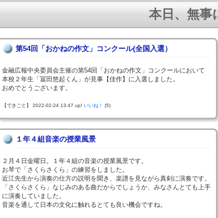
本日、無事に１
第54回「おかねの作文」コンクール(全国入選）
金融広報中央委員会主催の第54回「おかねの作文」コンクールにおいて
本校２年生「冨田悠起くん」が見事【佳作】に入選しました。
おめでとうございます。
【できごと】 2022-02-24 13:47 up!
いいね！
(5)
１年４組音楽の授業風景
２月４日金曜日。１年４組の音楽の授業風景です。
お琴で「さくらさくら」の練習をしました。
近江先生から演奏の仕方の説明を聞き、楽譜を見ながら真剣に演奏です。
「さくらさくら」なじみのある曲だからでしょうか、みなさんとても上手
に演奏していました。
音楽を通して日本の文化に触れるとても良い機会ですね。