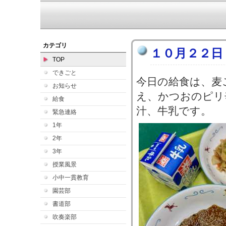
カテゴリ
１０月２２日
TOP
できごと
今日の給食は、麦
お知らせ
え、かつおのピリ
給食
汁、牛乳です。
緊急連絡
1年
2年
3年
授業風景
小中一貫教育
園芸部
書道部
吹奏楽部