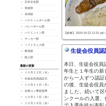
日本文化部
美術部
卓球部
バスケットボール部
バレーボール部
バドミントン部
【給食】 2024-10-22 12:31 up!
サッカー部
ソフトテニス部
生徒会役員認
野球部
陸上部
本日、生徒会役員
最新の更新
年生と１年生の新
１０月２２日（火）
から一人ずつ認証
生徒会役員認証式
の後、生徒会役員
１０月２１日（月）
ました。続いて区
合唱コン事前指導
１０月１７日（木）
ンクールの入選、
１０月１６日（水）
で入選生徒が表彰