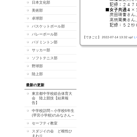
日本文化部
美術部
卓球部
バスケットボール部
バレーボール部
【できごと】 2022-07-14 13:32 up!
い
バドミントン部
サッカー部
ソフトテニス部
野球部
陸上部
最新の更新
東京都中学校総合体育大
会 陸上競技【結果報
告】
中学校訪問～小学校6年生
(早宮小学校)のみなさん～
セーフティ教室
スダジイの会 ど根性ひ
まわり