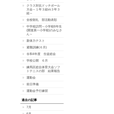
クラス対抗ドッチボール
大会～１年３組vs３年３
組～
全校朝礼 部活動表彰
中学校訪問～小学校6年生
(開進第一小学校)のみなさ
ん～
新体力テスト
避難訓練(６月)
令和4年度 生徒総会
学校公開 ６月
練馬区総合体育大会ソフ
トテニスの部 結果報告
運動会
前日準備
運動会予行練習
過去の記事
7月
6月