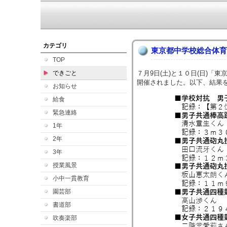
カテゴリ
東京都中学校総合体育
TOP
できごと
７月9日(土)と１０日(日)「
開催されました。以下、結果
お知らせ
給食
緊急連絡
1年
2年
3年
授業風景
小中一貫教育
園芸部
書道部
吹奏楽部