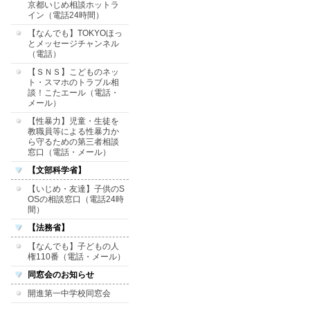
京都いじめ相談ホットラ
イン（電話24時間）
【なんでも】TOKYOほっ
とメッセージチャンネル
（電話）
【ＳＮＳ】こどものネッ
ト・スマホのトラブル相
談！こたエール（電話・
メール）
【性暴力】児童・生徒を
教職員等による性暴力か
ら守るための第三者相談
窓口（電話・メール）
【文部科学省】
【いじめ・友達】子供のS
OSの相談窓口（電話24時
間）
【法務省】
【なんでも】子どもの人
権110番（電話・メール）
同窓会のお知らせ
開進第一中学校同窓会