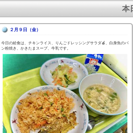
本日
２月９日（金）
今日の給食は、チキンライス、りんごドレッシングサラダ🍎、白身魚のパ
ン粉焼き、かきたまスープ、牛乳です。