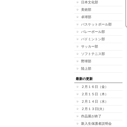
日本文化部
美術部
卓球部
バスケットボール部
バレーボール部
バドミントン部
サッカー部
ソフトテニス部
野球部
陸上部
最新の更新
２月１６日（金）
２月１５日（木）
２月１４日（水）
２月１３日(火）
作品展が終了
新入生保護者説明会