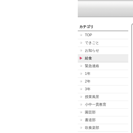
カテゴリ
TOP
できごと
お知らせ
給食
緊急連絡
1年
2年
3年
授業風景
小中一貫教育
園芸部
書道部
吹奏楽部