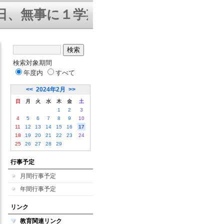
、無事に１学期終業式を迎えることが
検索対象期間
年度内
すべて
<<
2024年2月
>>
日
月
火
水
木
金
土
1
2
3
4
5
6
7
8
9
10
11
12
13
14
15
16
17
18
19
20
21
22
23
24
25
26
27
28
29
行事予定
月間行事予定
年間行事予定
リンク
教育関連リンク