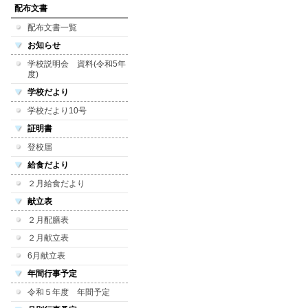
配布文書
配布文書一覧
お知らせ
学校説明会 資料(令和5年
度)
学校だより
学校だより10号
証明書
登校届
給食だより
２月給食だより
献立表
２月配膳表
２月献立表
6月献立表
年間行事予定
令和５年度 年間予定