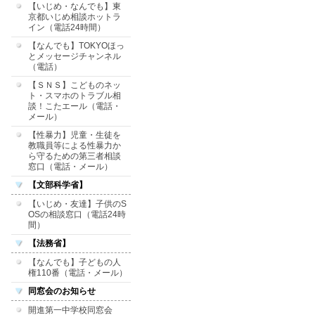
【いじめ・なんでも】東
京都いじめ相談ホットラ
イン（電話24時間）
【なんでも】TOKYOほっ
とメッセージチャンネル
（電話）
【ＳＮＳ】こどものネッ
ト・スマホのトラブル相
談！こたエール（電話・
メール）
【性暴力】児童・生徒を
教職員等による性暴力か
ら守るための第三者相談
窓口（電話・メール）
【文部科学省】
【いじめ・友達】子供のS
OSの相談窓口（電話24時
間）
【法務省】
【なんでも】子どもの人
権110番（電話・メール）
同窓会のお知らせ
開進第一中学校同窓会