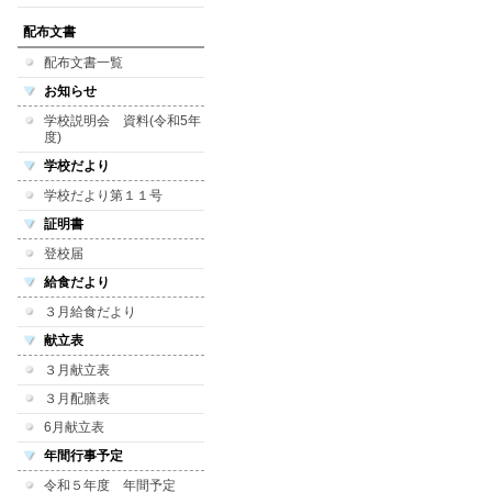
配布文書
配布文書一覧
お知らせ
学校説明会 資料(令和5年
度)
学校だより
学校だより第１１号
証明書
登校届
給食だより
３月給食だより
献立表
３月献立表
３月配膳表
6月献立表
年間行事予定
令和５年度 年間予定