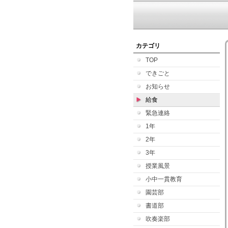
カテゴリ
TOP
できごと
お知らせ
給食
緊急連絡
1年
2年
3年
授業風景
小中一貫教育
園芸部
書道部
吹奏楽部