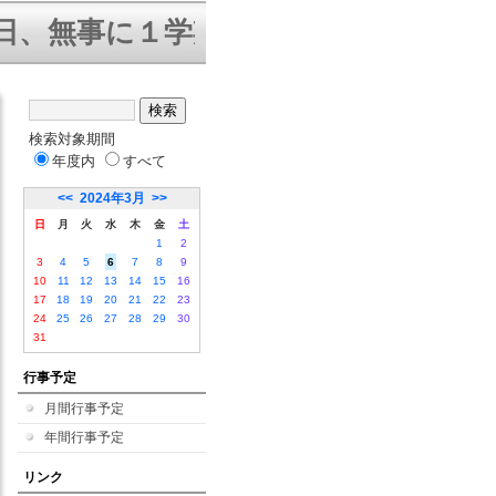
、無事に１学期終業式を迎えること
検索対象期間
年度内
すべて
<<
2024年3月
>>
日
月
火
水
木
金
土
1
2
3
4
5
6
7
8
9
10
11
12
13
14
15
16
17
18
19
20
21
22
23
24
25
26
27
28
29
30
31
行事予定
月間行事予定
年間行事予定
リンク