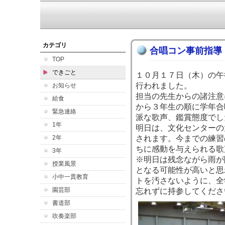
カテゴリ
合唱コン事前指導
TOP
できごと
１０月１７日（木）の午
行われました。
お知らせ
担当の先生からの諸注意
給食
から３年生の順に学年合
緊急連絡
派な歌声、鑑賞態度でし
1年
明日は、文化センターの
2年
されます。今までの練習
ちに感動を与えられる歌
3年
※明日は残念ながら雨が
授業風景
となる可能性が高いと思
小中一貫教育
トを汚さないように、全
園芸部
忘れずに持参してくださ
書道部
吹奏楽部