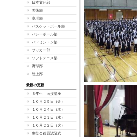
日本文化部
美術部
卓球部
バスケットボール部
バレーボール部
バドミントン部
サッカー部
ソフトテニス部
野球部
陸上部
最新の更新
３年生 面接講座
１０月２５日（金）
１０月２４日（木）
１０月２３日（水）
１０月２２日（火）
生徒会役員認証式