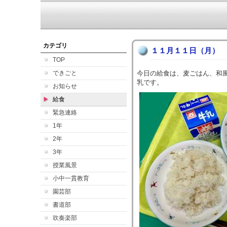
カテゴリ
１１月１１日（月）
TOP
できごと
今日の給食は、麦ごはん、和
乳です。
お知らせ
給食
緊急連絡
1年
2年
3年
授業風景
小中一貫教育
園芸部
書道部
吹奏楽部