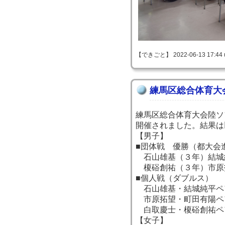
【できごと】 2022-06-13 17:44 
練馬区総合体育大
練馬区総合体育大会陸ソ
開催されました。結果は
【男子】
■団体戦 優勝（都大会
石山雄基（３年）結城
榎硲創祐（３年）市原
■個人戦（ダブルス）
石山雄基・結城純平ペ
市原拓望・町田有陽ペ
白取慶士・榎硲創祐ペ
【女子】