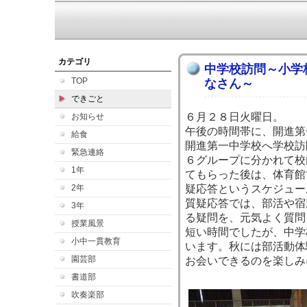
カテゴリ
中学校訪問～小学校
TOP
なさん～
できごと
６月２８日火曜日。
お知らせ
午後の時間帯に、開進第
給食
開進第一中学校へ学校訪
緊急連絡
６グループに分かれて校
1年
てもらった後は、体育館
2年
疑応答というスケジュー
質疑応答では、部活や宿
3年
る疑問を、元気よく質問
授業風景
短い時間でしたが、中学
小中一貫教育
います。秋には部活動体
園芸部
お会いできるのを楽しみ
書道部
吹奏楽部