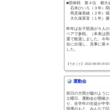
■団体戦 第４位 都大
石本ひいろ（３年）関
馬見塚美緒（２年）堀
大久保茉音（１年）廣
昨年は女子部員が５人の
ペアで参戦。（本来は団
選で敗退しました。今年
合に出場し、見事に第４
した。
【できごと】 2022-06-09 15:53 
運動会
前日の大雨が嘘のように
土曜日、運動会が開催さ
り、全学年の生徒が中学
指導のもと、みんなで話