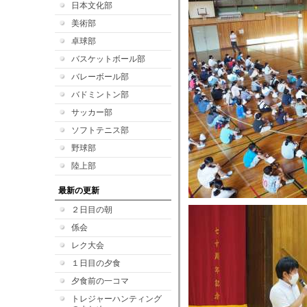
日本文化部
美術部
卓球部
バスケットボール部
バレーボール部
バドミントン部
サッカー部
ソフトテニス部
野球部
陸上部
最新の更新
２日目の朝
係会
レク大会
１日目の夕食
夕食前の一コマ
トレジャーハンティング