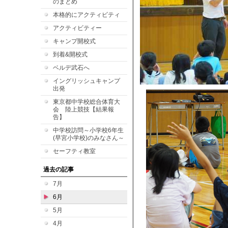
のまとめ
本格的にアクティビティ
アクティビティー
キャンプ開校式
到着&開校式
ベルデ武石へ
イングリッシュキャンプ
出発
東京都中学校総合体育大
会 陸上競技【結果報
告】
中学校訪問～小学校6年生
(早宮小学校)のみなさん～
セーフティ教室
過去の記事
7月
6月
5月
4月