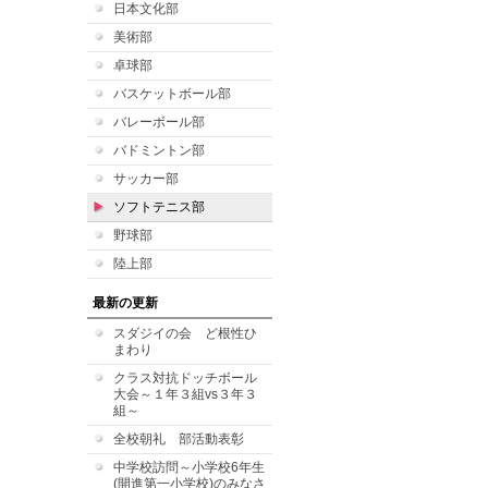
日本文化部
美術部
卓球部
バスケットボール部
バレーボール部
バドミントン部
サッカー部
ソフトテニス部
野球部
陸上部
最新の更新
スダジイの会 ど根性ひ
まわり
クラス対抗ドッチボール
大会～１年３組vs３年３
組～
全校朝礼 部活動表彰
中学校訪問～小学校6年生
(開進第一小学校)のみなさ