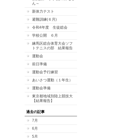
ん～
新体力テスト
避難訓練(６月)
令和4年度 生徒総会
学校公開 ６月
練馬区総合体育大会ソフ
トテニスの部 結果報告
運動会
前日準備
運動会予行練習
あいさつ運動（１年生）
運動会準備
東京都地域別陸上競技大
【結果報告】
過去の記事
7月
6月
5月