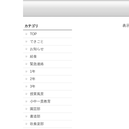
表
カテゴリ
TOP
できごと
お知らせ
給食
緊急連絡
1年
2年
3年
授業風景
小中一貫教育
園芸部
書道部
吹奏楽部