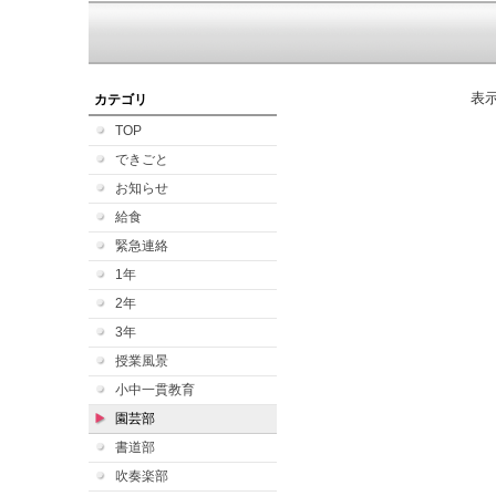
表
カテゴリ
TOP
できごと
お知らせ
給食
緊急連絡
1年
2年
3年
授業風景
小中一貫教育
園芸部
書道部
吹奏楽部