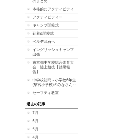
のまとめ
本格的にアクティビティ
アクティビティー
キャンプ開校式
到着&開校式
ベルデ武石へ
イングリッシュキャンプ
出発
東京都中学校総合体育大
会 陸上競技【結果報
告】
中学校訪問～小学校6年生
(早宮小学校)のみなさん～
セーフティ教室
過去の記事
7月
6月
5月
4月