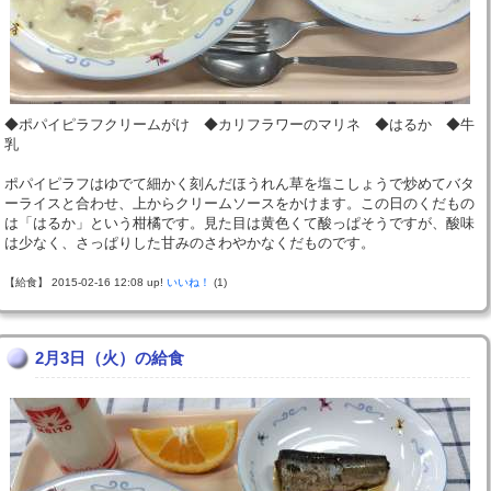
◆ポパイピラフクリームがけ ◆カリフラワーのマリネ ◆はるか ◆牛
乳
ポパイピラフはゆでて細かく刻んだほうれん草を塩こしょうで炒めてバタ
ーライスと合わせ、上からクリームソースをかけます。この日のくだもの
は「はるか」という柑橘です。見た目は黄色くて酸っぱそうですが、酸味
は少なく、さっぱりした甘みのさわやかなくだものです。
【給食】 2015-02-16 12:08 up!
いいね！
(1)
2月3日（火）の給食