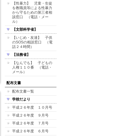
【性暴力】 児童・生徒
を教職員等による性暴力
から守るための第三者相
談窓口 （電話・メー
ル）
【文部科学省】
【いじめ・友達】 子供
のSOSの相談窓口 （電
話２４時間）
【法務省】
【なんでも】 子どもの
人権１１０番 （電話・
メール）
配布文書
配布文書一覧
学校だより
平成２６年度 １０月号
平成２６年度 ９月号
平成２６年度 ７月号
平成２６年度 ６月号