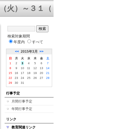
火）～３１（金）三者面談 ８／５（
検索対象期間
年度内
すべて
<<
2015年3月
>>
日
月
火
水
木
金
土
1
2
3
4
5
6
7
8
9
10
11
12
13
14
15
16
17
18
19
20
21
22
23
24
25
26
27
28
29
30
31
行事予定
月間行事予定
年間行事予定
リンク
教育関連リンク