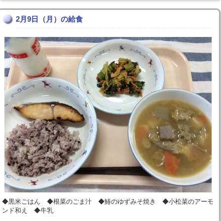
2月9日（月）の給食
◆黒米ごはん ◆根菜のごま汁 ◆鰆のゆずみそ焼き ◆小松菜のアーモ
ンド和え ◆牛乳