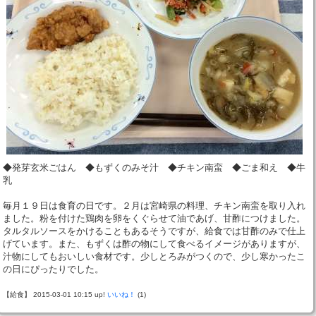
◆発芽玄米ごはん ◆もずくのみそ汁 ◆チキン南蛮 ◆ごま和え ◆牛
乳
毎月１９日は食育の日です。２月は宮崎県の料理、チキン南蛮を取り入れ
ました。粉を付けた鶏肉を卵をくぐらせて油であげ、甘酢につけました。
タルタルソースをかけることもあるそうですが、給食では甘酢のみで仕上
げています。また、もずくは酢の物にして食べるイメージがありますが、
汁物にしてもおいしい食材です。少しとろみがつくので、少し寒かったこ
の日にぴったりでした。
【給食】 2015-03-01 10:15 up!
いいね！
(1)