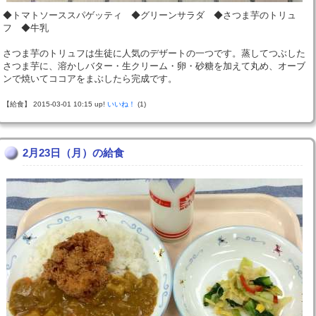
◆トマトソーススパゲッティ ◆グリーンサラダ ◆さつま芋のトリュ
フ ◆牛乳
さつま芋のトリュフは生徒に人気のデザートの一つです。蒸してつぶした
さつま芋に、溶かしバター・生クリーム・卵・砂糖を加えて丸め、オーブ
ンで焼いてココアをまぶしたら完成です。
【給食】 2015-03-01 10:15 up!
いいね！
(1)
2月23日（月）の給食