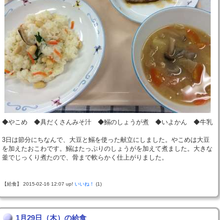
◆やこめ ◆具だくさんみそ汁 ◆鰯のしょうが煮 ◆いよかん ◆牛乳
3日は節分にちなんで、大豆と鰯を使った献立にしました。やこめは大豆
を加えたおこわです。鰯はたっぷりのしょうがを加えて煮ました。大きな
釜でじっくり煮たので、骨まで軟らかく仕上がりました。
【給食】 2015-02-16 12:07 up!
いいね！
(1)
1月29日（木）の給食