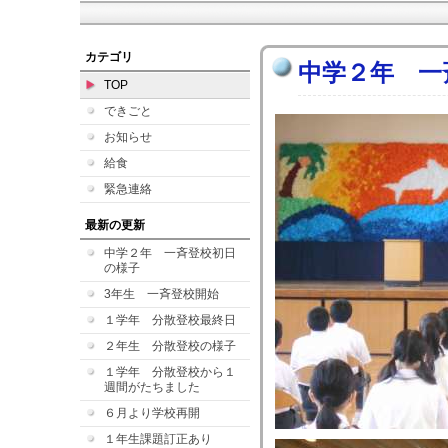
カテゴリ
中学２年 一
TOP
できごと
お知らせ
給食
緊急連絡
最新の更新
中学２年 一斉登校初日
の様子
3年生 一斉登校開始
１学年 分散登校最終日
２年生 分散登校の様子
１学年 分散登校から１
週間がたちました
６月より学校再開
１年生課題訂正あり