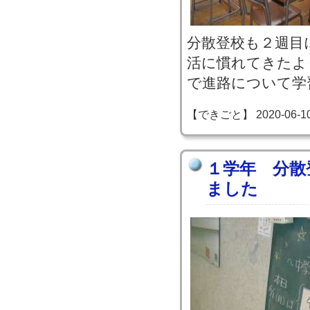
分散登校も２週目
活に慣れてきたよ
で進路について学
【できごと】 2020-06-10 0
１学年 分散
ました