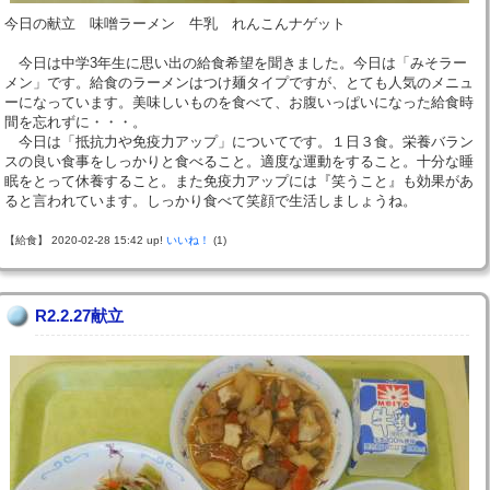
今日の献立 味噌ラーメン 牛乳 れんこんナゲット
今日は中学3年生に思い出の給食希望を聞きました。今日は「みそラー
メン」です。給食のラーメンはつけ麺タイプですが、とても人気のメニュ
ーになっています。美味しいものを食べて、お腹いっぱいになった給食時
間を忘れずに・・・。
今日は「抵抗力や免疫力アップ」についてです。１日３食。栄養バラン
スの良い食事をしっかりと食べること。適度な運動をすること。十分な睡
眠をとって休養すること。また免疫力アップには『笑うこと』も効果があ
ると言われています。しっかり食べて笑顔で生活しましょうね。
【給食】 2020-02-28 15:42 up!
いいね！
(1)
R2.2.27献立