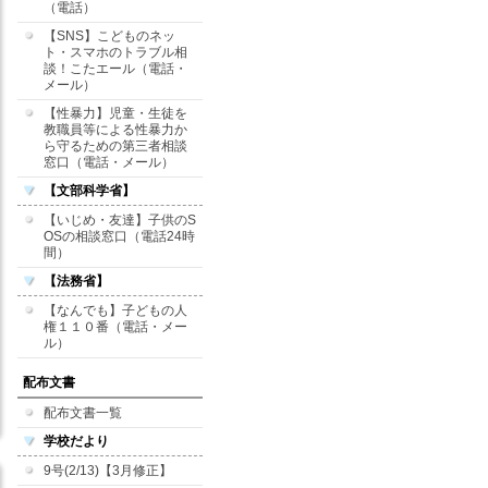
（電話）
【SNS】こどものネッ
ト・スマホのトラブル相
談！こたエール（電話・
メール）
【性暴力】児童・生徒を
教職員等による性暴力か
ら守るための第三者相談
窓口（電話・メール）
【文部科学省】
【いじめ・友達】子供のS
OSの相談窓口（電話24時
間）
【法務省】
【なんでも】子どもの人
権１１０番（電話・メー
ル）
配布文書
配布文書一覧
学校だより
9号(2/13)【3月修正】