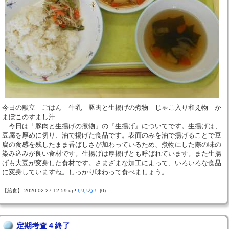
今日の献立 ごはん 牛乳 豚肉と生揚げの煮物 じゃこ入り和え物 か
まぼこのすまし汁
今日は「豚肉と生揚げの煮物」の『生揚げ』についてです。生揚げは、
豆腐を厚めに切り、油で揚げた食品です。表面のみを油で揚げることで豆
腐の食感を残したまま香ばしさが加わっているため、煮物にした際の味の
染み込みが良い食材です。生揚げは厚揚げとも呼ばれています。また生揚
げも大豆が変身した食材です。さまざまな加工によって、いろいろな食品
に変身していますね。しっかり味わって食べましょう。
【給食】 2020-02-27 12:59 up!
いいね！
(0)
定期考査４終了