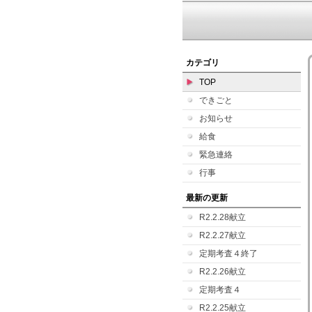
カテゴリ
TOP
できごと
お知らせ
給食
緊急連絡
行事
最新の更新
R2.2.28献立
R2.2.27献立
定期考査４終了
R2.2.26献立
定期考査４
R2.2.25献立