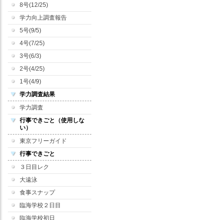
8号(12/25)
学力向上調査報告
5号(9/5)
4号(7/25)
3号(6/3)
2号(4/25)
1号(4/9)
学力調査結果
学力調査
行事できごと（使用しな
い）
東京フリーガイド
行事できごと
３日目レク
大遠泳
食事スナップ
臨海学校２日目
臨海学校初日