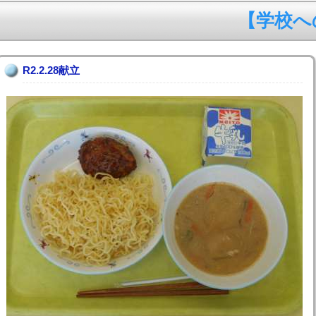
【学校への
R2.2.28献立