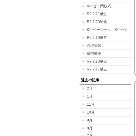
K中ゼミ閉校式
R2.2.21献立
R2.2.20給食
K中ベーシック、K中ゼミ
R2.2.19献立
調理実習
質問教室
R2.2.18献立
R2.2.17献立
過去の記事
2月
1月
11月
10月
9月
8月